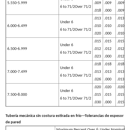
5.550-5.999
.009
.009
.009
.
6 to 71/2Over 71/2
.018
.000
.009
.
.013
.013
.013
.
Under 6
6.000-6.499
.010
.010
.010
.
6 to 71/2Over 71/2
.020
.000
.010
.
.015
.015
.015
.
Under 6
6.500-6.999
.012
.012
.012
.
6 to 71/2Over 71/2
.023
.000
.012
.
.018
.018
.018
.
Under 6
7.000-7.499
.013
.013
.013
.
6 to 71/2Over 71/2
.026
.000
.013
.
.020
.020
.020
.
Under 6
7.500-8.000
.015
.015
.015
.
6 to 71/2Over 71/2
.030
.000
.015
.
Tubería mecánica sin costura estirada en frío---Tolerancias de espesor
de pared
Maximum Percent Over & Under Nominal