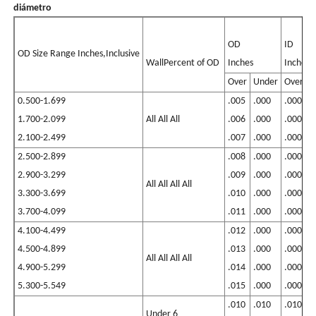
diámetro
OD
ID
OD Size Range Inches,Inclusive
WallPercent of OD
Inches
Inches
Over
Under
Over
U
0.500-1.699
.005
.000
.000
.
1.700-2.099
All All All
.006
.000
.000
.
2.100-2.499
.007
.000
.000
.
2.500-2.899
.008
.000
.000
.
2.900-3.299
.009
.000
.000
.
All All All All
3.300-3.699
.010
.000
.000
.
3.700-4.099
.011
.000
.000
.
4.100-4.499
.012
.000
.000
.
4.500-4.899
.013
.000
.000
.
All All All All
4.900-5.299
.014
.000
.000
.
5.300-5.549
.015
.000
.000
.
.010
.010
.010
.
Under 6