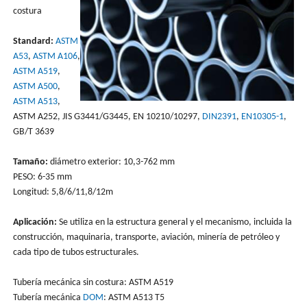
costura
Standard:
ASTM
A53
,
ASTM A106
,
ASTM A519
,
ASTM A500
,
ASTM A513
,
ASTM A252, JIS G3441/G3445, EN 10210/10297,
DIN2391
,
EN10305-1
,
GB/T 3639
Tamaño:
diámetro exterior: 10,3-762 mm
PESO: 6-35 mm
Longitud: 5,8/6/11,8/12m
Aplicación:
Se utiliza en la estructura general y el mecanismo, incluida la
construcción, maquinaria, transporte, aviación, minería de petróleo y
cada tipo de tubos estructurales.
Tubería mecánica sin costura: ASTM A519
Tubería mecánica
DOM
: ASTM A513 T5