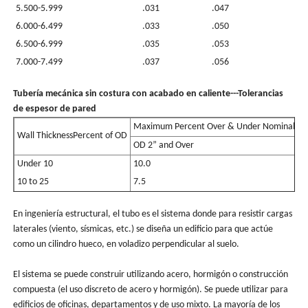
5.500-5.999
.031
.047
6.000-6.499
.033
.050
6.500-6.999
.035
.053
7.000-7.499
.037
.056
Tubería mecánica sin costura con acabado en caliente---Tolerancias
de espesor de pared
Maximum Percent Over & Under Nominal
Wall ThicknessPercent of OD
W
OD 2” and Over
Under 10
10.0
U
10 to 25
7.5
1
En ingeniería estructural, el tubo es el sistema donde para resistir cargas
laterales (viento, sísmicas, etc.) se diseña un edificio para que actúe
como un cilindro hueco, en voladizo perpendicular al suelo.
El sistema se puede construir utilizando acero, hormigón o construcción
compuesta (el uso discreto de acero y hormigón). Se puede utilizar para
edificios de oficinas, departamentos y de uso mixto. La mayoría de los