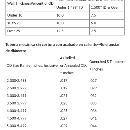
Wall ThicknessPercent of OD
W
Under 1.499” ID
1.500” ID & Over
Under 10
10.0
7.5
U
10 to 25
10.0
6.0
1
Over 25
12.5
7.5
O
Tubería mecánica sin costura con acabado en caliente---Tolerancias
de diámetro
As Rolled
Quenched &TemperedOD
OD Size Range Inches, Inclusive
or Annealed OD,
± Inches
± Inches
2.000-2.499
.017
.027
2.500-2.999
.019
.029
3.000-3.499
.021
.032
3.500-3.999
.023
.035
4.000-4.499
.025
.038
4.500-4.999
.027
.041
5.000-5.499
.029
.044