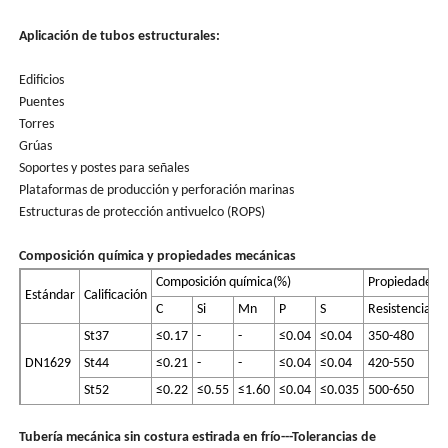
Aplicación de tubos estructurales:
Edificios
Puentes
Torres
Grúas
Soportes y postes para señales
Plataformas de producción y perforación marinas
Estructuras de protección antivuelco (ROPS)
Composición química y propiedades mecánicas
Composición química(%)
Propiedades 
Estándar
Calificación
C
Si
Mn
P
S
Resistencia a 
St37
≤0.17
-
-
≤0.04
≤0.04
350-480
DN1629
St44
≤0.21
-
-
≤0.04
≤0.04
420-550
St52
≤0.22
≤0.55
≤1.60
≤0.04
≤0.035
500-650
Tubería mecánica sin costura estirada en frío---Tolerancias de