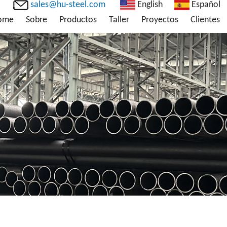
sales@hu-steel.com
English
Español
ome
Sobre
Productos
Taller
Proyectos
Clientes