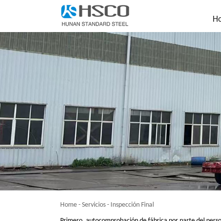
H
Home
-
Servicios
-
Inspección Final
Primero, autocomprobación de fábrica por parte del person