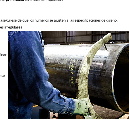
 asegúrese de que los números se ajusten a las especificaciones de diseño.
es irregulares
minar
 se