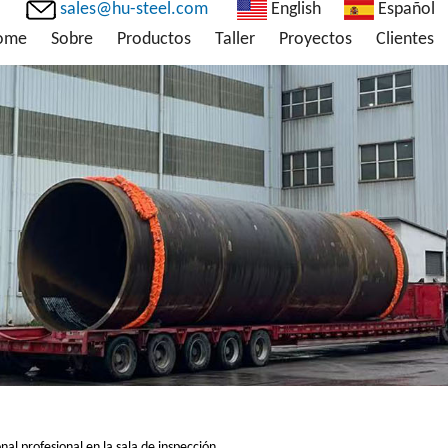
sales@hu-steel.com
English
Español
ome
Sobre
Productos
Taller
Proyectos
Clientes
al profesional en la sala de inspección.