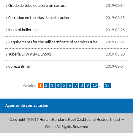
Grado de tubo de acero sin costura
2019-05-14
Corrosión en tuberías de perforación
2019-04-15
Kinds of boiler pipe
2019-03-26
Requirements for the mill certificate of seamless tube
2019-03-25
Tubería EFW ASME SA691
2019-03-20
dureza Brinell
2019-03-04
Page(s):
1
2
3
4
5
6
7
8
9
10
...
37
Agentes de contratación
Copyright @2017 Hunan Standard Steel Co.,Ltd and Husteel Industry
Group All Rights Reserved