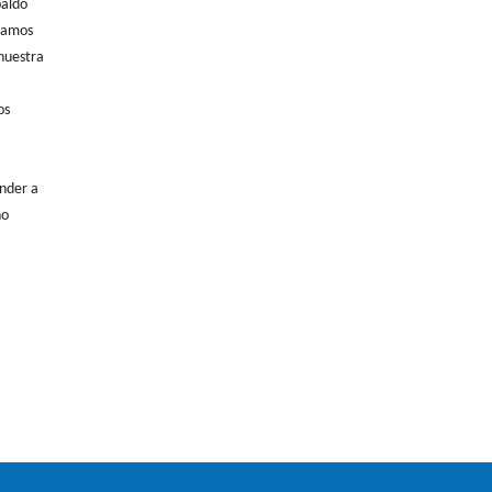
paldo
stamos
nuestra
os
nder a
ño