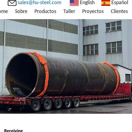
sales@hu-steel.com
English
Español
ome
Sobre
Productos
Taller
Proyectos
Clientes