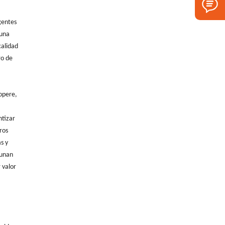
gentes
 una
calidad
ro de
opere,
ntizar
ros
s y
Hunan
 valor