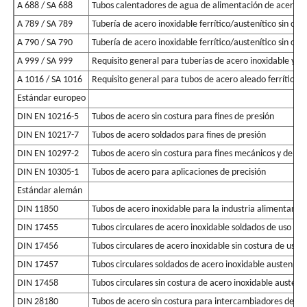
A 688 / SA 688
Tubos calentadores de agua de alimentación de acero ino
A 789 / SA 789
Tubería de acero inoxidable ferrítico/austenítico sin cos
A 790 / SA 790
Tubería de acero inoxidable ferrítico/austenítico sin cos
A 999 / SA 999
Requisito general para tuberías de acero inoxidable y a
A 1016 / SA 1016
Requisito general para tubos de acero aleado ferrítico, 
Estándar europeo
DIN EN 10216-5
Tubos de acero sin costura para fines de presión
DIN EN 10217-7
Tubos de acero soldados para fines de presión
DIN EN 10297-2
Tubos de acero sin costura para fines mecánicos y de ing
DIN EN 10305-1
Tubos de acero para aplicaciones de precisión
Estándar alemán
DIN 11850
Tubos de acero inoxidable para la industria alimentaria
DIN 17455
Tubos circulares de acero inoxidable soldados de uso ge
DIN 17456
Tubos circulares de acero inoxidable sin costura de uso 
DIN 17457
Tubos circulares soldados de acero inoxidable austenítico
DIN 17458
Tubos circulares sin costura de acero inoxidable austeníti
DIN 28180
Tubos de acero sin costura para intercambiadores de ca