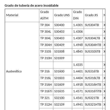
Grado de tubería de acero inoxidable
Grado
Grado
Material
Grado
UNS
Grado
JIS
Nomb
ASTM
DIN
TP 304
S30400
1.4301
SUS304TB
X5Cr
TP 304L
S30403
1.4306
X2Cr
TP 304L
S30403
1.4307
SUS304LTB
X2Cr
TP 304H
S30409
1.4948
SUS304HTB
X6Cr
TP 310S
S31008
1.4845
SUS310STB
X8Cr
TP 310H
S31009
1.4335
X1Cr
Austenítico
TP 316
S31600
1.4401
SUS316TB
X5C
TP 316L
S31603
1.4404
SUS316LTB
X2C
TP 316H
S31609
1.4918
SUS316HTB
X6C
TP 316Ti
S31635
1.4571
SUS316TiTB
X6C
TP 321
S32100
1.4541
SUS321TB
X6C
TP 312H
S32109
1.4941
SUS321HTB
X6Cr