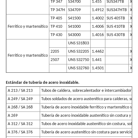
TP 347
S34700
1.455
SUS347TB
X6C
TP 347H
S34709
1.4912
SUS347HTB
X7C
TP 405
S41500
1.4002
SUS 405TB
X6Cr
Ferrítico y martensítico
TP 410
S41000
1.4006
SUS 410TB
X12
TP 430
S43000
1.4016
SUS 430TB
X6C
UNS S31803
2205
UNS S32205
1.4462
X2C
Ferrítico y martensítico
2507
UNS S32750
1.441
X2C
UNS S32760
1.4501
X2C
Estándar de tubería de acero inoxidable.
A 213 / SA 213
Tubos de caldera, sobrecalentador e intercambiador de ca
A 249 / SA 249
Tubos soldados de acero austenítico para calderas, sob
A 268 / SA 268
Tubería de acero inoxidable ferrítico y martensítico sin 
A 269
Tubería de acero inoxidable austenítico sin costura y so
A 312 / SA 312
Tubos de acero inoxidable austenítico sin costura, solda
A 376 / SA 376
Tubería de acero austenítico sin costura para servicio d