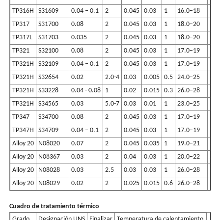
TP316H
S31609
0.04 – 0.1
2
0.045
0.03
1
16.0–18
10.
TP317
S31700
0.08
2
0.045
0.03
1
18.0–20
11.
TP317L
S31703
0.035
2
0.045
0.03
1
18.0–20
11.
TP321
S32100
0.08
2
0.045
0.03
1
17.0–19
9.0
TP321H
S32109
0.04 – 0.1
2
0.045
0.03
1
17.0–19
9.0
TP321H
S32654
0.02
2.0-4
0.03
0.005
0.5
24.0–25
21.
TP321H
S33228
0.04 - 0.08
1
0.02
0.015
0.3
26.0–28
31.
TP321H
S34565
0.03
5.0-7
0.03
0.01
1
23.0–25
16.
TP347
S34700
0.08
2
0.045
0.03
1
17.0–19
9.0
TP347H
S34709
0.04 – 0.1
2
0.045
0.03
1
17.0–19
9.0
Alloy 20
N08020
0.07
2
0.045
0.035
1
19.0–21
32.
Alloy 20
N08367
0.03
2
0.04
0.03
1
20.0–22
23.
Alloy 20
N08028
0.03
2.5
0.03
0.03
1
26.0–28
30.
Alloy 20
N08029
0.02
2
0.025
0.015
0.6
26.0–28
30.
Cuadro de tratamiento térmico
Grado
Designación UNS
Finalizar
Temperatura de calentamiento