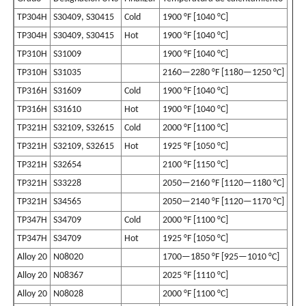
TP304H
S30409, S30415
Cold
1900 °F [1040 °C]
TP304H
S30409, S30415
Hot
1900 °F [1040 °C]
TP310H
S31009
1900 °F [1040 °C]
TP310H
S31035
2160—2280 °F [1180—1250 °C]
TP316H
S31609
Cold
1900 °F [1040 °C]
TP316H
S31610
Hot
1900 °F [1040 °C]
TP321H
S32109, S32615
Cold
2000 °F [1100 °C]
TP321H
S32109, S32615
Hot
1925 °F [1050 °C]
TP321H
S32654
2100 °F [1150 °C]
TP321H
S33228
2050—2160 °F [1120—1180 °C]
TP321H
S34565
2050—2140 °F [1120—1170 °C]
TP347H
S34709
Cold
2000 °F [1100 °C]
TP347H
S34709
Hot
1925 °F [1050 °C]
Alloy 20
N08020
1700—1850 °F [925—1010 °C]
Alloy 20
N08367
2025 °F [1110 °C]
Alloy 20
N08028
2000 °F [1100 °C]