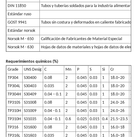
DIN 11850
Tubos y tuberías soldados para la industria alimentaria,
Estándar ruso
GOST 9941
Tubos sin costura y deformados en caliente fabricados de
Estándar norsok
Norsok M - 650
Calificación de Fabricantes de Material Especial
Norsok M - 630
Hojas de datos de materiales y hojas de datos de elemen
Requerimientos químicos (%)
Grade
UNS Desig
C
Mn
P
S
Si
Cr
Ni
TP304
S30400
0.08
2
0.045
0.03
1
18.0–20
8.0
TP304L
S30403
0.035
2
0.045
0.03
1
18.0–20
8.0
TP304H
S30409
0.04 – 0.1
2
0.045
0.03
1
18.0–20
8.0
TP310S
S31008
0.08
2
0.045
0.03
1
24.0- 26
19.
TP310H
S31009
0.04 - 0.1
2
0.045
0.03
1
24.0–26
19.
TP310H
S31035
0.04 - 0.1
0.6
0.025
0.015
0.4
21.5–23.5
23.
TP316
S31600
0.08
2
0.045
0.03
1
16.0–18
10.
TP316L
S31603
0.035
2
0.045
0.03
1
16.0–18
10.