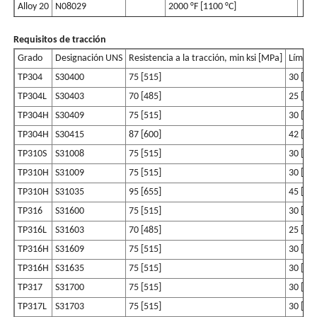
Alloy 20
N08029
2000 °F [1100 °C]
Requisitos de tracción
Grado
Designación UNS
Resistencia a la tracción, min ksi [MPa]
Límite 
TP304
S30400
75 [515]
30 [20
TP304L
S30403
70 [485]
25 [17
TP304H
S30409
75 [515]
30 [20
TP304H
S30415
87 [600]
42 [29
TP310S
S31008
75 [515]
30 [20
TP310H
S31009
75 [515]
30 [20
TP310H
S31035
95 [655]
45 [31
TP316
S31600
75 [515]
30 [20
TP316L
S31603
70 [485]
25 [17
TP316H
S31609
75 [515]
30 [20
TP316H
S31635
75 [515]
30 [20
TP317
S31700
75 [515]
30 [20
TP317L
S31703
75 [515]
30 [20