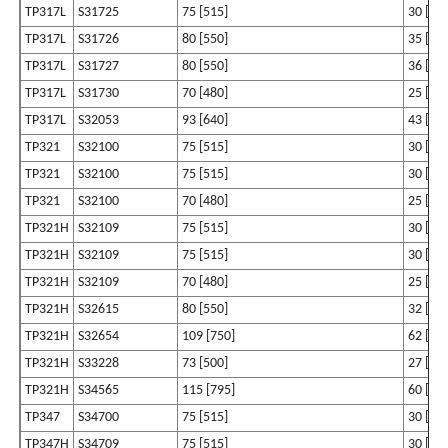
TP317L
S31725
75 [515]
30 [20
TP317L
S31726
80 [550]
35 [24
TP317L
S31727
80 [550]
36 [24
TP317L
S31730
70 [480]
25 [17
TP317L
S32053
93 [640]
43 [29
TP321
S32100
75 [515]
30 [20
TP321
S32100
75 [515]
30 [20
TP321
S32100
70 [480]
25 [17
TP321H
S32109
75 [515]
30 [20
TP321H
S32109
75 [515]
30 [20
TP321H
S32109
70 [480]
25 [17
TP321H
S32615
80 [550]
32 [32
TP321H
S32654
109 [750]
62 [43
TP321H
S33228
73 [500]
27 [18
TP321H
S34565
115 [795]
60 [41
TP347
S34700
75 [515]
30 [20
TP347H
S34709
75 [515]
30 [20