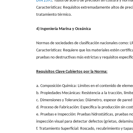
DIN 2391
: Tubos de acero de precisión sin costura y norm
Características: Requisitos extremadamente altos de precis
tratamiento térmico.
4) Ingeniería Marina y Oceánica
Normas de sociedades de clasificación nacionales como: L
Características: Requiere que los materiales estén certific
pruebas no destructivas más estrictas y requisitos específ
Requisitos Clave Cubiertos por la Norma:
a. Composición Química: Límites en el contenido de elem
b. Propiedades Mecánicas: Resistencia a la tracción, límite
c. Dimensiones y Tolerancias: Diámetro, espesor de pared 
d. Proceso de Fabricación: Especifica la producción sin cost
e. Pruebas e Inspección: Pruebas hidrostáticas, pruebas no
inspección visual para detectar defectos (grietas, delamin
f. Tratamiento Superficial: Roscado, recubrimiento y tapa