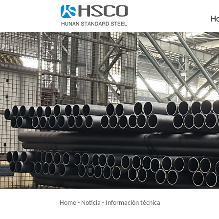
H
Home
-
Noticia
-
Información técnica