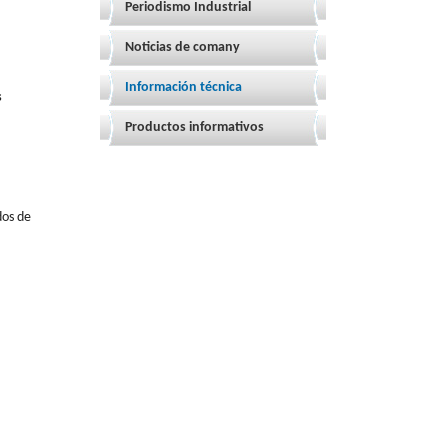
Periodismo Industrial
Noticias de comany
Información técnica
s
Productos informativos
dos de