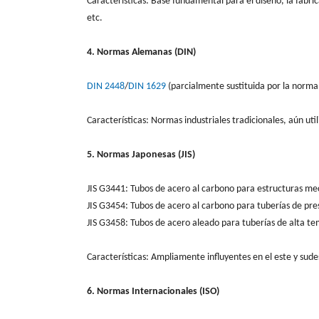
Características: Base fundamental para el diseño, la fabr
etc.
4. Normas Alemanas (DIN)
DIN 2448
/
DIN 1629
(parcialmente sustituida por la norma
Características: Normas industriales tradicionales, aún u
5. Normas Japonesas (JIS)
JIS G3441: Tubos de acero al carbono para estructuras me
JIS G3454: Tubos de acero al carbono para tuberías de pre
JIS G3458: Tubos de acero aleado para tuberías de alta t
Características: Ampliamente influyentes en el este y sud
6. Normas Internacionales (ISO)