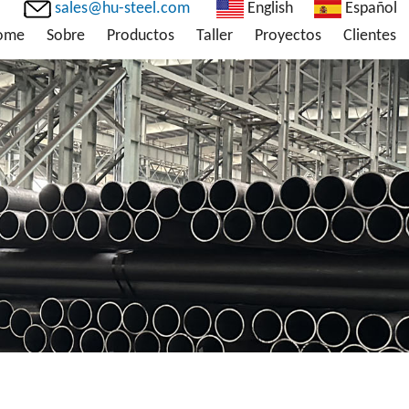
sales@hu-steel.com
English
Español
ome
Sobre
Productos
Taller
Proyectos
Clientes