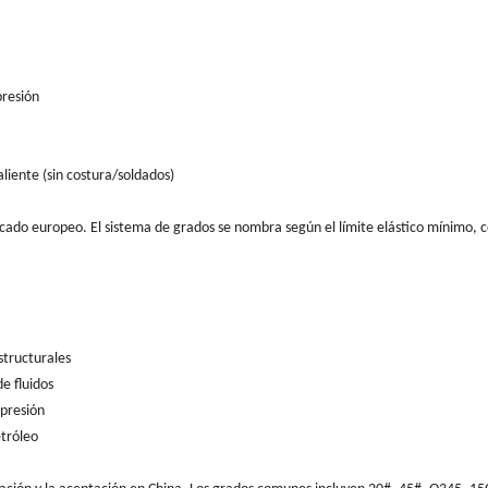
presión
liente (sin costura/soldados)
rcado europeo. El sistema de grados se nombra según el límite elástico mínimo,
structurales
e fluidos
 presión
etróleo