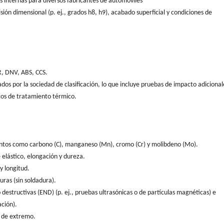
as internas para diversos fabricantes de automóviles
ión dimensional (p. ej., grados h8, h9), acabado superficial y condiciones de
R, DNV, ABS, CCS.
ados por la sociedad de clasificación, lo que incluye pruebas de impacto adicional
icos de tratamiento térmico.
entos como carbono (C), manganeso (Mn), cromo (Cr) y molibdeno (Mo).
 elástico, elongación y dureza.
y longitud.
uras (sin soldadura).
 destructivas (END) (p. ej., pruebas ultrasónicas o de partículas magnéticas) e
ación).
s de extremo.