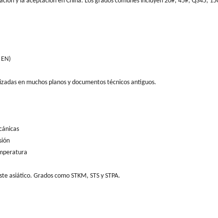
icación y la aceptación en China. Los grados comunes incluyen 20#, 45#, Q345, 
 EN)
tilizadas en muchos planos y documentos técnicos antiguos.
cánicas
sión
emperatura
este asiático. Grados como STKM, STS y STPA.