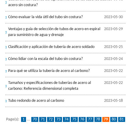
acero sin costura?
Cómo evaluar la vida útil del tubo sin costura?
2023-05-30
Ventajas y guía de selección de tubos de acero en espiral
2023-05-29
para suministro de agua y drenaje
Clasificación y aplicación de tubería de acero soldado
2023-05-25
Cómo lidiar con la escala del tubo sin costura?
2023-05-24
Para qué se utiliza la tubería de acero al carbono?
2023-05-22
Tamaños y especificaciones de tuberías de acero al
2023-05-22
carbono: Referencia dimensional completa
Tubo redondo de acero al carbono
2023-05-18
Page(s):
1
...
70
71
72
73
74
75
76
77
78
79
80
81
82
83
84
85
86
87
88
...
93