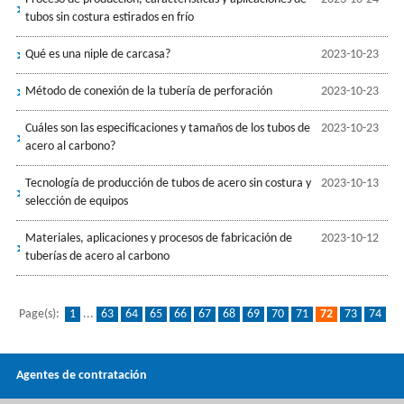
tubos sin costura estirados en frío
Qué es una niple de carcasa?
2023-10-23
Método de conexión de la tubería de perforación
2023-10-23
Cuáles son las especificaciones y tamaños de los tubos de
2023-10-23
acero al carbono?
Tecnología de producción de tubos de acero sin costura y
2023-10-13
selección de equipos
Materiales, aplicaciones y procesos de fabricación de
2023-10-12
tuberías de acero al carbono
Page(s):
1
...
63
64
65
66
67
68
69
70
71
72
73
74
75
76
77
78
79
80
81
...
93
Agentes de contratación