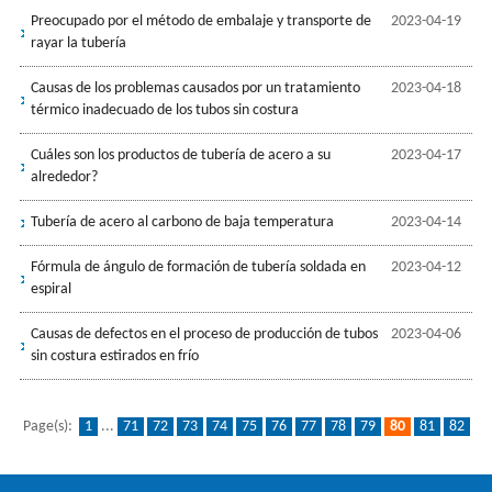
Preocupado por el método de embalaje y transporte de
2023-04-19
rayar la tubería
Causas de los problemas causados ​​por un tratamiento
2023-04-18
térmico inadecuado de los tubos sin costura
Cuáles son los productos de tubería de acero a su
2023-04-17
alrededor?
Tubería de acero al carbono de baja temperatura
2023-04-14
Fórmula de ángulo de formación de tubería soldada en
2023-04-12
espiral
Causas de defectos en el proceso de producción de tubos
2023-04-06
sin costura estirados en frío
Page(s):
1
...
71
72
73
74
75
76
77
78
79
80
81
82
83
84
85
86
87
88
89
...
93