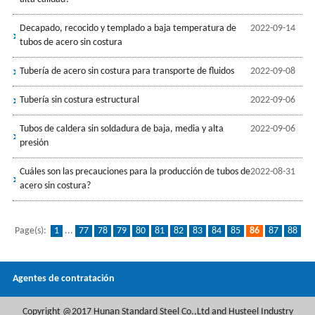
Decapado, recocido y templado a baja temperatura de
2022-09-14
tubos de acero sin costura
Tubería de acero sin costura para transporte de fluidos
2022-09-08
Tubería sin costura estructural
2022-09-06
Tubos de caldera sin soldadura de baja, media y alta
2022-09-06
presión
Cuáles son las precauciones para la producción de tubos de
2022-08-31
acero sin costura?
Page(s):
1
...
77
78
79
80
81
82
83
84
85
86
87
88
89
90
91
92
93
Agentes de contratación
Copyright @2017 Hunan Standard Steel Co.,Ltd and Husteel Industry