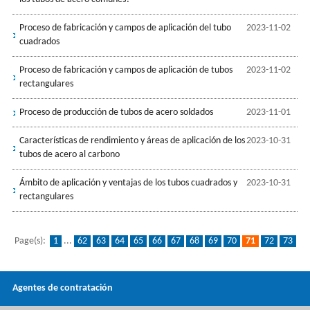
Proceso de fabricación y campos de aplicación del tubo
2023-11-02
cuadrados
Proceso de fabricación y campos de aplicación de tubos
2023-11-02
rectangulares
Proceso de producción de tubos de acero soldados
2023-11-01
Características de rendimiento y áreas de aplicación de los
2023-10-31
tubos de acero al carbono
Ámbito de aplicación y ventajas de los tubos cuadrados y
2023-10-31
rectangulares
Page(s):
1
...
62
63
64
65
66
67
68
69
70
71
72
73
74
75
76
77
78
79
80
...
93
Agentes de contratación