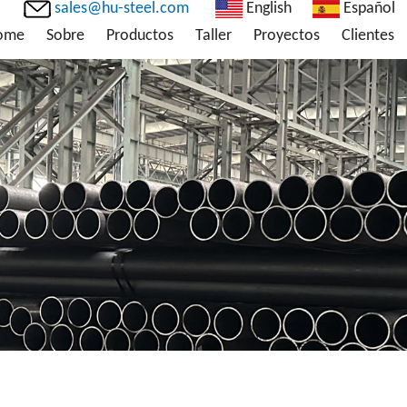
sales@hu-steel.com
English
Español
ome
Sobre
Productos
Taller
Proyectos
Clientes