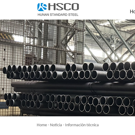
H
Home
-
Noticia
-
Información técnica