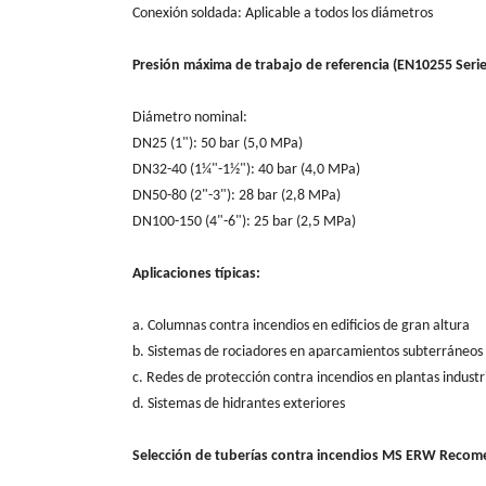
Conexión soldada: Aplicable a todos los diámetros
Presión máxima de trabajo de referencia (EN10255 Serie
Diámetro nominal:
DN25 (1"): 50 bar (5,0 MPa)
DN32-40 (1¼"-1½"): 40 bar (4,0 MPa)
DN50-80 (2"-3"): 28 bar (2,8 MPa)
DN100-150 (4"-6"): 25 bar (2,5 MPa)
Aplicaciones típicas:
a. Columnas contra incendios en edificios de gran altura
b. Sistemas de rociadores en aparcamientos subterráneos
c. Redes de protección contra incendios en plantas industr
d. Sistemas de hidrantes exteriores
Selección de tuberías contra incendios MS ERW Recom