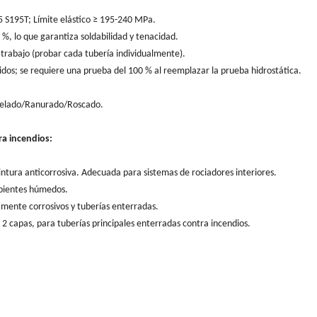
 S195T; Límite elástico ≥ 195-240 MPa.
 %, lo que garantiza soldabilidad y tenacidad.
 trabajo (probar cada tubería individualmente).
nidos; se requiere una prueba del 100 % al reemplazar la prueba hidrostática.
Biselado/Ranurado/Roscado.
ra incendios:
intura anticorrosiva. Adecuada para sistemas de rociadores interiores.
mbientes húmedos.
mente corrosivos y tuberías enterradas.
 2 capas, para tuberías principales enterradas contra incendios.