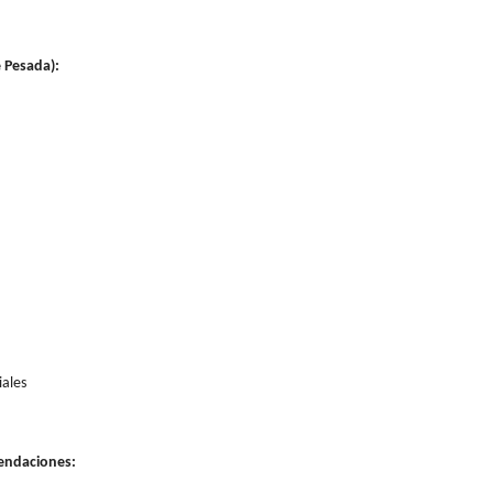
 Pesada):
iales
endaciones: