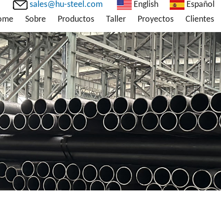
sales@hu-steel.com
English
Español
ome
Sobre
Productos
Taller
Proyectos
Clientes