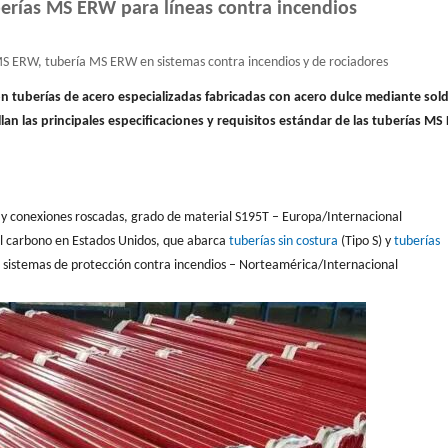
berías MS ERW para líneas contra incendios
MS ERW, tubería MS ERW en sistemas contra incendios y de rociadores
n tuberías de acero especializadas fabricadas con acero dulce mediante sol
llan las principales especificaciones y requisitos estándar de las tuberías M
a y conexiones roscadas, grado de material S195T – Europa/Internacional
l carbono en Estados Unidos, que abarca
tuberías sin costura
(Tipo S) y
tuberías
n sistemas de protección contra incendios – Norteamérica/Internacional