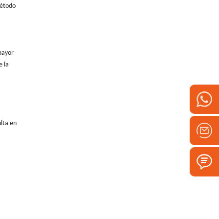
método
mayor
e la
lta en