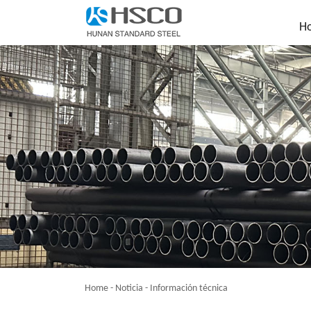
H
Home
-
Noticia
-
Información técnica