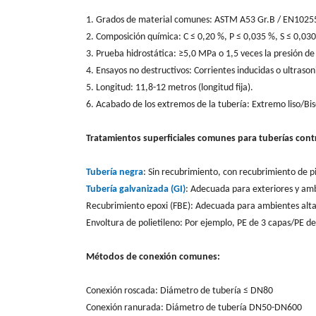
1. Grados de material comunes: ASTM A53 Gr.B / EN10255
2. Composición química: C ≤ 0,20 %, P ≤ 0,035 %, S ≤ 0,030
3. Prueba hidrostática: ≥5,0 MPa o 1,5 veces la presión de
4. Ensayos no destructivos: Corrientes inducidas o ultraso
5. Longitud: 11,8-12 metros (longitud fija).
6. Acabado de los extremos de la tubería: Extremo liso/
Tratamientos superficiales comunes para tuberías cont
Tubería negra
: Sin recubrimiento, con recubrimiento de p
Tubería galvanizada (GI)
: Adecuada para exteriores y a
Recubrimiento epoxi (FBE): Adecuada para ambientes alta
Envoltura de polietileno: Por ejemplo, PE de 3 capas/PE de
Métodos de conexión comunes:
Conexión roscada: Diámetro de tubería ≤ DN80
Conexión ranurada: Diámetro de tubería DN50-DN600