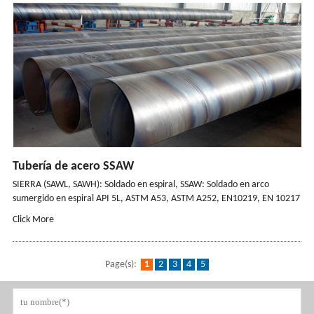
Tubería de acero SSAW
SIERRA (SAWL, SAWH): Soldado en espiral, SSAW: Soldado en arco
sumergido en espiral API 5L, ASTM A53, ASTM A252, EN10219, EN 10217
Click More
Page(s):
1
2
3
4
5