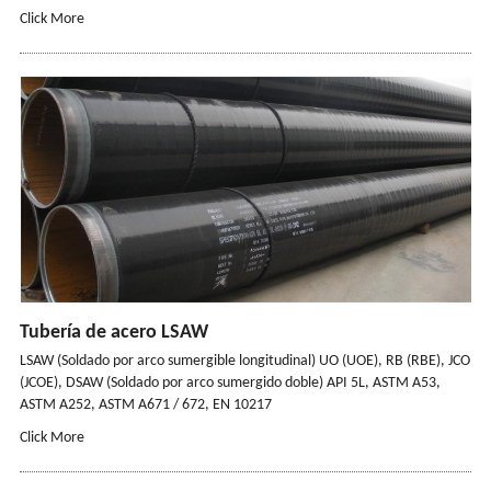
Click More
Tubería de acero LSAW
LSAW (Soldado por arco sumergible longitudinal) UO (UOE), RB (RBE), JCO
(JCOE), DSAW (Soldado por arco sumergido doble) API 5L, ASTM A53,
ASTM A252, ASTM A671 / 672, EN 10217
Click More