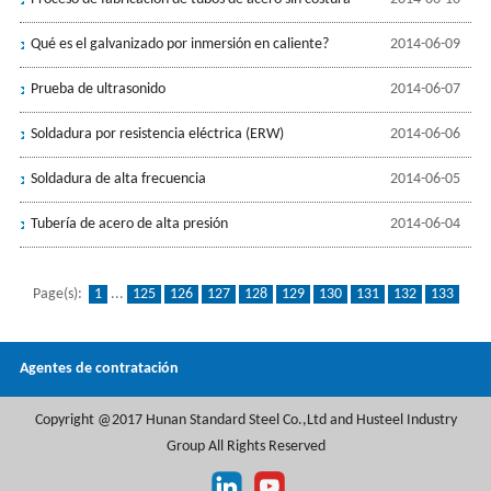
Qué es el galvanizado por inmersión en caliente?
2014-06-09
Prueba de ultrasonido
2014-06-07
Soldadura por resistencia eléctrica (ERW)
2014-06-06
Soldadura de alta frecuencia
2014-06-05
Tubería de acero de alta presión
2014-06-04
Page(s):
1
...
125
126
127
128
129
130
131
132
133
134
135
136
Agentes de contratación
Copyright @2017 Hunan Standard Steel Co.,Ltd and Husteel Industry
Group All Rights Reserved