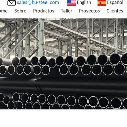
sales@hu-steel.com
English
Español
ome
Sobre
Productos
Taller
Proyectos
Clientes