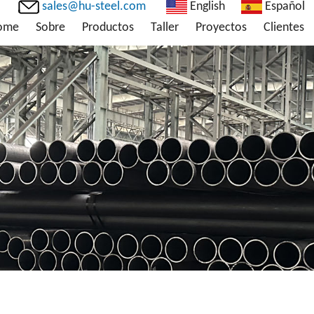
sales@hu-steel.com
English
Español
ome
Sobre
Productos
Taller
Proyectos
Clientes