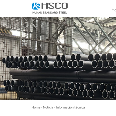
H
Home
-
Noticia
-
Información técnica