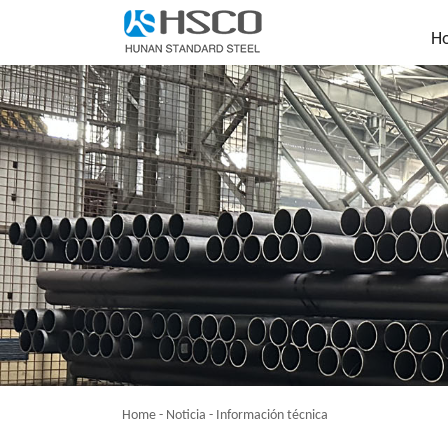
H
Home
-
Noticia
-
Información técnica