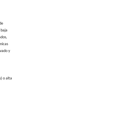
de
 baja
ados,
nicas
evado y
) o alta