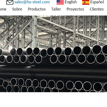
sales@hu-steel.com
English
Español
ome
Sobre
Productos
Taller
Proyectos
Clientes