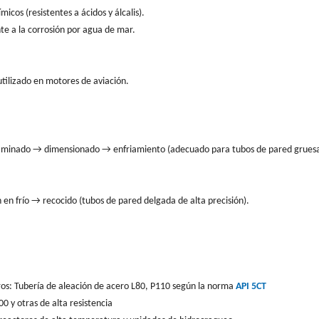
cos (resistentes a ácidos y álcalis).
e a la corrosión por agua de mar.
utilizado en motores de aviación.
laminado → dimensionado → enfriamiento (adecuado para tubos de pared gruesa
n frío → recocido (tubos de pared delgada de alta precisión).
ros: Tubería de aleación de acero L80, P110 según la norma
API 5CT
0 y otras de alta resistencia