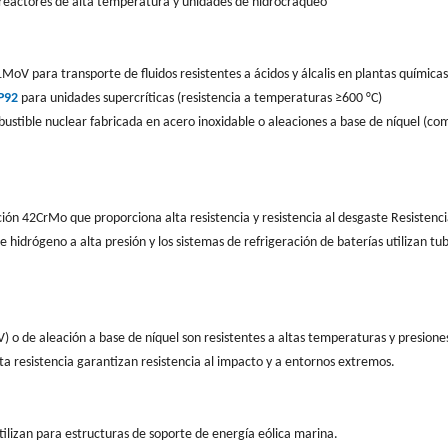
 reactores de alta temperatura y unidades de hidrocraqueo
MoV para transporte de fluidos resistentes a ácidos y álcalis en plantas químicas
P92
para unidades supercríticas (resistencia a temperaturas ≥600 °C)
ustible nuclear fabricada en acero inoxidable o aleaciones a base de níquel (co
ación 42CrMo que proporciona alta resistencia y resistencia al desgaste Resistenc
 hidrógeno a alta presión y los sistemas de refrigeración de baterías utilizan tu
V) o de aleación a base de níquel son resistentes a altas temperaturas y presione
lta resistencia garantizan resistencia al impacto y a entornos extremos.
tilizan para estructuras de soporte de energía eólica marina.