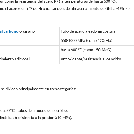
s (como la resistencia del acero P91 a temperaturas de hasta 600 °C).
omo el acero con 9 % de Ni para tanques de almacenamiento de GNL a -196 °C).
al carbono
ordinario
Tubo de acero aleado sin costura
550-1000 MPa (como 42CrMo)
hasta 600 °C (como 15CrMoG)
imiento adicional
Antioxidante/resistencia a los ácidos
 se dividen principalmente en tres categorías:
e 550 °C), tubos de craqueo de petróleo.
ctricas (resistencia a la presión ≥10 MPa).