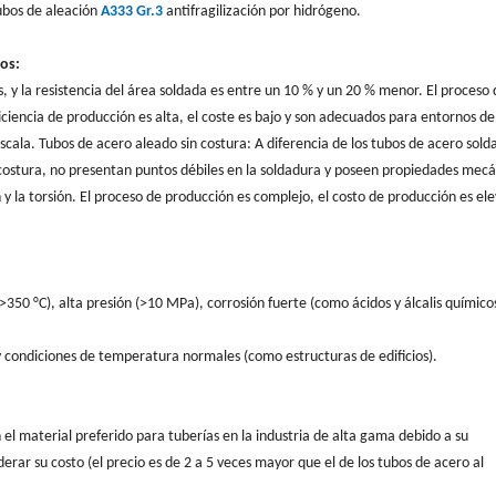
ubos de aleación
A333 Gr.3
antifragilización por hidrógeno.
dos:
 y la resistencia del área soldada es entre un 10 % y un 20 % menor. El proceso 
ficiencia de producción es alta, el coste es bajo y son adecuados para entornos de
cala. Tubos de acero aleado sin costura: A diferencia de los tubos de acero sold
n costura, no presentan puntos débiles en la soldadura y poseen propiedades mecá
 y la torsión. El proceso de producción es complejo, el costo de producción es el
>350 °C), alta presión (>10 MPa), corrosión fuerte (como ácidos y álcalis químicos
 y condiciones de temperatura normales (como estructuras de edificios).
 el material preferido para tuberías en la industria de alta gama debido a su
erar su costo (el precio es de 2 a 5 veces mayor que el de los tubos de acero al