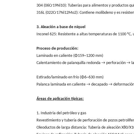
304 (06Cr19Ni10): Tuberías para alimentos y productos quími
316L (022Cr17Ni12Mo2): Contiene molibdeno y es resistent
3. Aleación a base de níquel
Inconel 625: Resistente a altas temperaturas de 1100 °C, 
Proceso de producción:
Laminado en caliente (Φ159~1200 mm)
Calentamiento de palanquilla redonda → perforación → 
Estirado/laminado en frío (Φ6~630 mm)
Palanca laminada en caliente → decapado → deformación e
Áreas de aplicación típicas:
1. Industria del petróleo y gas
Revestimiento y tubería de perforación de pozos petrolífe
Oleoductos de larga distancia: Tubería de aleación X80/X10