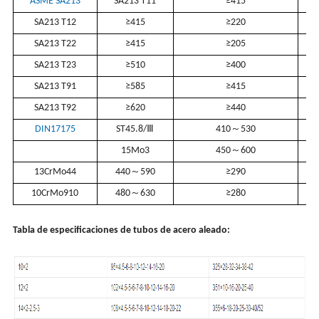
ASME SA213
SA213 T11
≥415
SA213 T12
≥415
≥220
SA213 T22
≥415
≥205
SA213 T23
≥510
≥400
SA213 T91
≥585
≥415
SA213 T92
≥620
≥440
DIN17175
ST45.8/Ⅲ
410～530
15Mo3
450～600
13CrMo44
440～590
≥290
10CrMo910
480～630
≥280
Tabla de especificaciones de tubos de acero aleado: