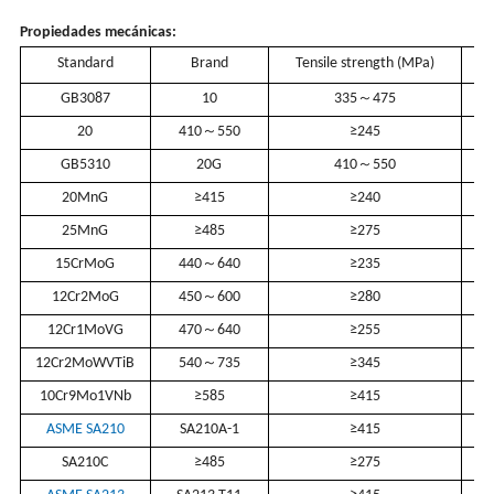
Propiedades mecánicas:
Standard
Brand
Tensile strength (MPa)
GB3087
10
335～475
20
410～550
≥245
GB5310
20G
410～550
20MnG
≥415
≥240
25MnG
≥485
≥275
15CrMoG
440～640
≥235
12Cr2MoG
450～600
≥280
12Cr1MoVG
470～640
≥255
12Cr2MoWVTiB
540～735
≥345
10Cr9Mo1VNb
≥585
≥415
ASME SA210
SA210A-1
≥415
SA210C
≥485
≥275