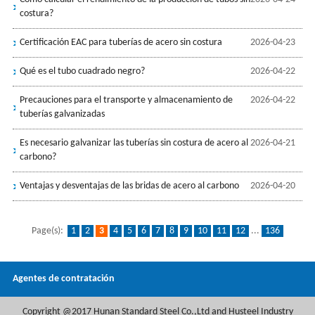
costura?
Certificación EAC para tuberías de acero sin costura
2026-04-23
Qué es el tubo cuadrado negro?
2026-04-22
Precauciones para el transporte y almacenamiento de
2026-04-22
tuberías galvanizadas
Es necesario galvanizar las tuberías sin costura de acero al
2026-04-21
carbono?
Ventajas y desventajas de las bridas de acero al carbono
2026-04-20
Page(s):
1
2
3
4
5
6
7
8
9
10
11
12
...
136
Agentes de contratación
Copyright @2017 Hunan Standard Steel Co.,Ltd and Husteel Industry