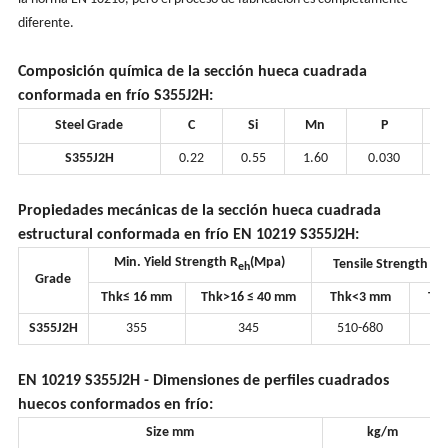
diferente.
Composición química de la sección hueca cuadrada
conformada en frío S355J2H:
Steel Grade
C
Si
Mn
P
S355J2H
0.22
0.55
1.60
0.030
Propiedades mecánicas de la sección hueca cuadrada
estructural conformada en frío EN 10219 S355J2H:
Min. Yield Strength R
(Mpa)
Tensile Strength R
eh
Grade
Thk≤ 16 mm
Thk>16 ≤ 40 mm
Thk<3 mm
Th
S355J2H
355
345
510-680
4
EN 10219 S355J2H - Dimensiones de perfiles cuadrados
huecos conformados en frío:
Size mm
kg/m