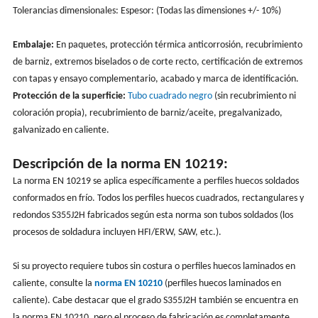
Tolerancias dimensionales: Espesor: (Todas las dimensiones +/- 10%)
Embalaje:
En paquetes, protección térmica anticorrosión, recubrimiento
de barniz, extremos biselados o de corte recto, certificación de extremos
con tapas y ensayo complementario, acabado y marca de identificación.
Protección de la superficie:
Tubo cuadrado negro
(sin recubrimiento ni
coloración propia), recubrimiento de barniz/aceite, pregalvanizado,
galvanizado en caliente.
Descripción de la norma EN 10219:
La norma EN 10219 se aplica específicamente a perfiles huecos soldados
conformados en frío. Todos los perfiles huecos cuadrados, rectangulares y
redondos S355J2H fabricados según esta norma son tubos soldados (los
procesos de soldadura incluyen HFI/ERW, SAW, etc.).
Si su proyecto requiere tubos sin costura o perfiles huecos laminados en
caliente, consulte la
norma EN 10210
(perfiles huecos laminados en
caliente). Cabe destacar que el grado S355J2H también se encuentra en
la norma EN 10210, pero el proceso de fabricación es completamente