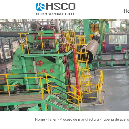
H
Home
-
Taller
-
Proceso de manufactura
-
Tubería de acer