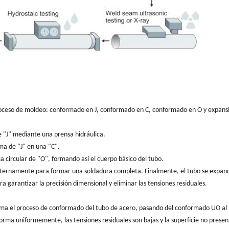
proceso de moldeo: conformado en J, conformado en C, conformado en O y expans
e "J" mediante una prensa hidráulica.
a de "J" en una "C".
 circular de "O", formando así el cuerpo básico del tubo.
externamente para formar una soldadura completa. Finalmente, el tubo se expan
 garantizar la precisión dimensional y eliminar las tensiones residuales.
rma el proceso de conformado del tubo de acero, pasando del conformado UO al
orma uniformemente, las tensiones residuales son bajas y la superficie no presen