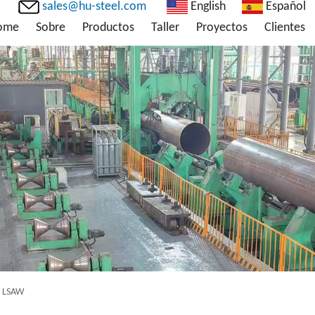
sales@hu-steel.com
English
Español
ome
Sobre
Productos
Taller
Proyectos
Clientes
o LSAW