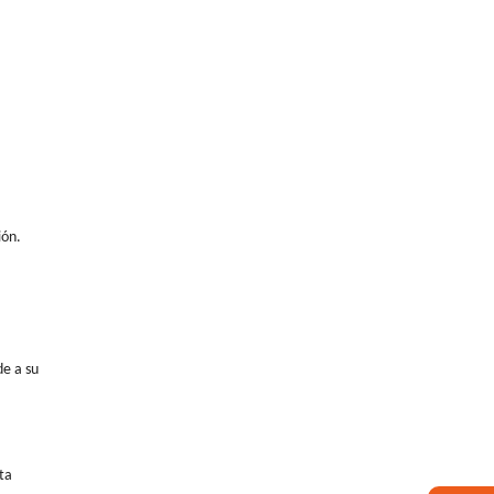
ión.
de a su
ta