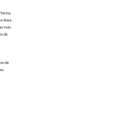
n forma
n línea
 es más
os de
eso de
as,