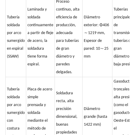
Proceso
Laminada y
continuo, alta
Tuberías
Tubería
soldada
eficiencia de
Diámetro
principales
soldada
continuamente
producción,
exterior: Φ406
de
por arco
a partir de fleje
adecuada
～1219 mm,
transmisión,
sumergido
de acero, la
para tuberías
Espesor de
tuberías de
en espiral
soldadura
de gran
pared: 10～25
gran
(SSAW)
tiene forma
diámetro y
mm
diámetro y
espiral.
paredes
baja presión
delgadas.
Gasoductos
Tubería
Placa de acero
troncales de
Soldadura
soldada
simple
alta presión
recta, alta
por arco
prensada y
(como el
precisión
Diámetro
sumergido
soldada
gasoducto
dimensional,
grande (hasta
con
mediante el
Oeste-Este y
buenas
1422 mm)
costura
método de
el
propiedades