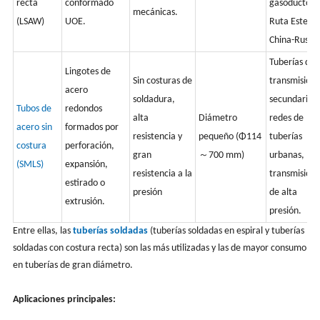
recta
conformado
gasoducto
mecánicas.
(LSAW)
UOE.
Ruta Este
China-Rusia)
Tuberías de
Lingotes de
Sin costuras de
transmisión
acero
soldadura,
secundarias,
Tubos de
redondos
alta
Diámetro
redes de
acero sin
formados por
resistencia y
pequeño (Φ114
tuberías
costura
perforación,
gran
～700 mm)
urbanas,
(SMLS)
expansión,
resistencia a la
transmisión
estirado o
presión
de alta
extrusión.
presión.
Entre ellas, las
tuberías soldadas
(tuberías soldadas en espiral y tuberías
soldadas con costura recta) son las más utilizadas y las de mayor consumo
en tuberías de gran diámetro.
Aplicaciones principales: