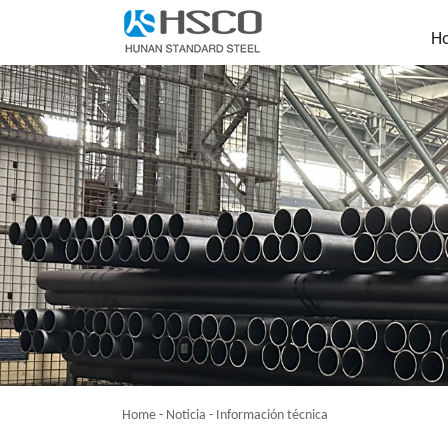
H
Home
-
Noticia
-
Información técnica