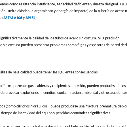
mas como resistencia insuficiente, tenacidad deficiente y dureza desigual. En ú
ción, límite elástico, alargamiento y energía de impacto) de la tubería de acero 
mo
ASTM A106
y
API 5L
).
gnificativamente la calidad de los tubos de acero sin costura. Si la precisión
ero sin costura pueden presentar problemas como fugas y espesores de pared des
illas de baja calidad puede tener las siguientes consecuencias:
líferos, pozos de gas, calderas y recipientes a presión, pueden producirse fallos
uede provocar explosiones, incendios, contaminación ambiental y otros accidente
os (como cilindros hidráulicos), puede producirse una fractura prematura debido
 tiempo de inactividad del equipo y pérdidas económicas significativas.
rse y convertirse en chatarra durante el doblado en frío, el abocardado, la sold