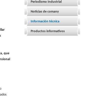
Periodismo Industrial
Noticias de comany
Información técnica
llar
Productos informativos
s
ra, que
nsional
o
zados