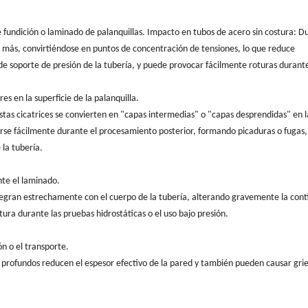
e fundición o laminado de palanquillas. Impacto en tubos de acero sin costura: D
n más, convirtiéndose en puntos de concentración de tensiones, lo que reduce
d de soporte de presión de la tubería, y puede provocar fácilmente roturas durante
es en la superficie de la palanquilla.
stas cicatrices se convierten en "capas intermedias" o "capas desprendidas" en l
erse fácilmente durante el procesamiento posterior, formando picaduras o fugas,
 la tubería.
nte el laminado.
ntegran estrechamente con el cuerpo de la tubería, alterando gravemente la con
ura durante las pruebas hidrostáticas o el uso bajo presión.
n o el transporte.
s profundos reducen el espesor efectivo de la pared y también pueden causar grie