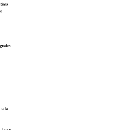
ltima
no
iguales.
s
 a la
adura y