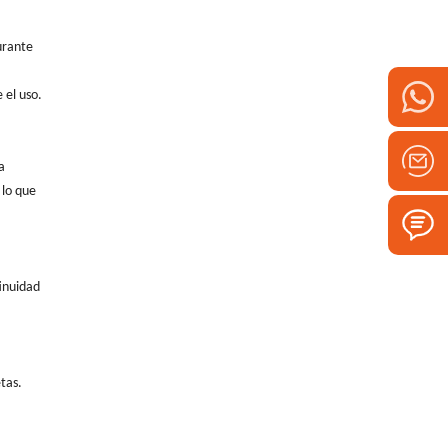
urante
 el uso.
a
 lo que
tinuidad
tas.