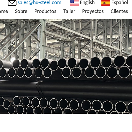
sales@hu-steel.com
English
Español
ome
Sobre
Productos
Taller
Proyectos
Clientes