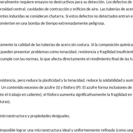
eneralmente requiere ensayos no destructivos para su detección. Los defectos de 
rosidad central, cavidades de contracción y orificios de aire. Las tuberías de acer
entes inducidas se consideran chatarra. Si estos defectos no detectados entran e
e convierten en una bomba de tiempo extremadamente peligrosa.
vamente la calidad de las tuberías de acero sin costura. Si la composición químic
ra pueden presentar problemas como tenacidad, resistencia y fragilidad insuficien
cumple con las normas, lo que afecta directamente el rendimiento final de las t
sistencia, pero reduce la plasticidad y la tenacidad, reduce la soldabilidad y au
 Un contenido excesivo de azufre (S) y fósforo (P): El azufre forma inclusiones de 
e el trabajo en caliente); el fósforo aumenta significativamente la fragilidad en 
turas).
icroestructura y propiedades desiguales.
s imposible lograr una microestructura ideal y uniformemente refinada (como un