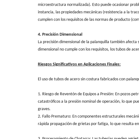
microestructura normalizada). Esto puede ocasionar proble
instancia, las propiedades mecánicas (resistencia a la trac
cumplen con los requisitos de las normas de producto (co
4. Precisión Dimensional
La precisión dimensional de la palanquilla también afecta si
dimensional no cumple con los requisitos, los tubos de ac
Riesgos Significativos en Aplicaciones Finales:
El uso de tubos de acero sin costura fabricados con palanqu
1. Riesgo de Reventón de Equipos a Presión: En pozos petro
catastróficos a la presión nominal de operación, lo que p
graves.
2. Fallo Prematuro: En componentes estructurales mecánic
rápida propagación de grietas por fatiga, lo que resulta en
3. Procesamiento de Chatarra: Las tuberías pueden agrieta