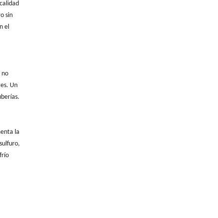
calidad
o sin
n el
a no
tes. Un
uberías.
menta la
sulfuro,
frío
a