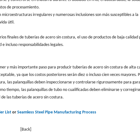
ostos de procesamiento.
on microestructuras irregulares y numerosas inclusiones son más susceptibles a la
ida útil.
arios finales de tuberías de acero sin costura, el uso de productos de baja calidad
d e incluso responsabilidades legales.
rimer y más importante paso para producir tuberías de acero sin costura de alta c
eptable, ya que los costos posteriores serán diez o incluso cien veces mayores. P
ura, las palanquillas deben inspeccionarse y controlarse rigurosamente para gar
smo tiempo, las palanquillas de tubo no cualificadas deben eliminarse y corregirs
de las tuberías de acero sin costura.
er List
or
Seamless Steel Pipe Manufacturing Process
[Back]