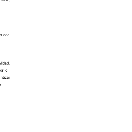
 puede
alidad.
or lo
antizar
e