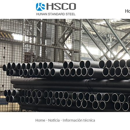
H
Home
-
Noticia
-
Información técnica