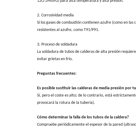
12Cr1MoVG) para alta temperatura y alta presión.
2. Corrosividad media
Si los gases de combustión contienen azufre (como en las c
resistentes al azufre, como T91/P91.
3. Proceso de soldadura
La soldadura de tubos de calderas de alta presión requie
evitar grietas en frío.
Preguntas frecuentes:
Es posible sustituir las calderas de media presión por t
Sí, pero el coste es alto; de lo contrario, está estrictame
provocará la rotura de la tubería).
Cómo determinar la falla de los tubos de la caldera?
Compruebe periódicamente el espesor de la pared (ultrasoni