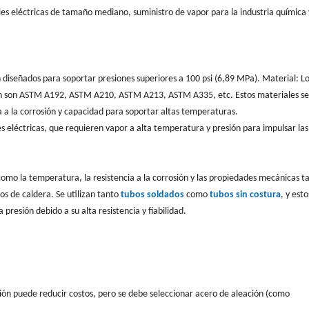
les eléctricas de tamaño mediano, suministro de vapor para la industria química 
n diseñados para soportar presiones superiores a 100 psi (6,89 MPa). Material: L
ión son ASTM A192, ASTM A210, ASTM A213, ASTM A335, etc. Estos materiales se
cia a la corrosión y capacidad para soportar altas temperaturas.
les eléctricas, que requieren vapor a alta temperatura y presión para impulsar las
como la temperatura, la resistencia a la corrosión y las propiedades mecánicas 
os de caldera. Se utilizan tanto
tubos soldados
como
tubos sin costura
, y esto
presión debido a su alta resistencia y fiabilidad.
ión puede reducir costos, pero se debe seleccionar acero de aleación (como