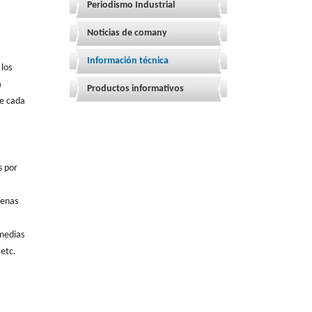
Periodismo Industrial
Noticias de comany
Información técnica
los
a
Productos informativos
de cada
s por
uenas
 medias
 etc.