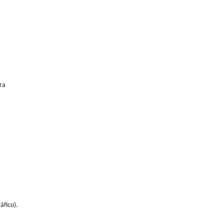
ra
áfico).