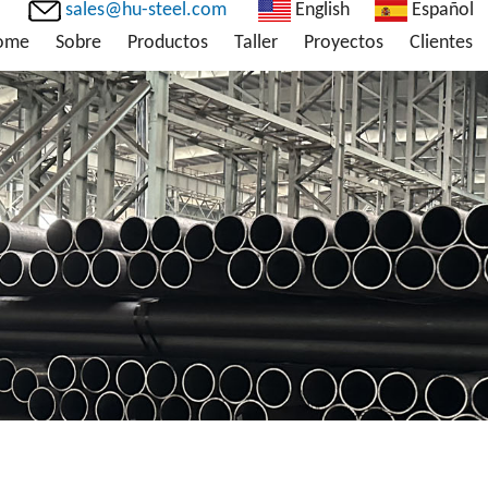
sales@hu-steel.com
English
Español
ome
Sobre
Productos
Taller
Proyectos
Clientes