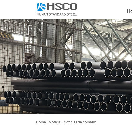
H
Home
-
Noticia
-
Noticias de comany