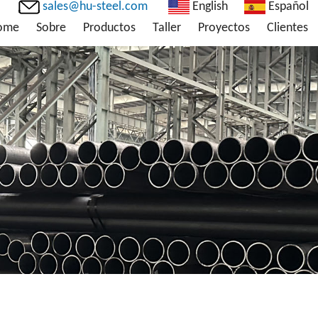
sales@hu-steel.com
English
Español
ome
Sobre
Productos
Taller
Proyectos
Clientes