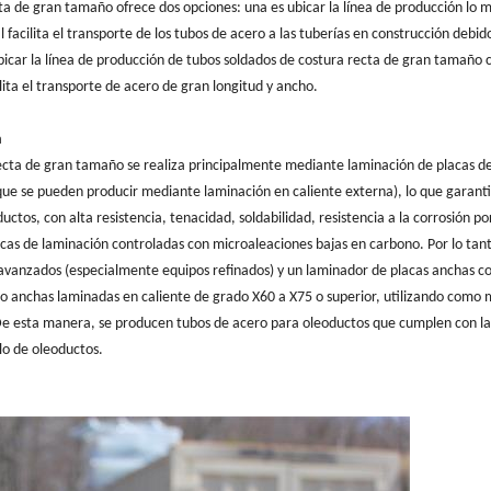
cta de gran tamaño ofrece dos opciones: una es ubicar la línea de producción lo 
l facilita el transporte de los tubos de acero a las tuberías en construcción debido
 ubicar la línea de producción de tubos soldados de costura recta de gran tamaño 
lita el transporte de acero de gran longitud y ancho.
a
recta de gran tamaño se realiza principalmente mediante laminación de placas d
que se pueden producir mediante laminación en caliente externa), lo que garanti
ctos, con alta resistencia, tenacidad, soldabilidad, resistencia a la corrosión po
acas de laminación controladas con microaleaciones bajas en carbono. Por lo tant
 avanzados (especialmente equipos refinados) y un laminador de placas anchas c
ro anchas laminadas en caliente de grado X60 a X75 o superior, utilizando como 
De esta manera, se producen tubos de acero para oleoductos que cumplen con l
llo de oleoductos.