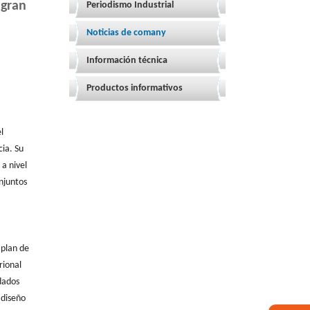
 gran
Periodismo Industrial
Noticias de comany
Información técnica
Productos informativos
l
cia. Su
a nivel
njuntos
 plan de
rional
dados
 diseño