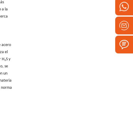
más
 a la
cerca
e acero
za el
r H₂S y
o, se
on un
materia
a norma