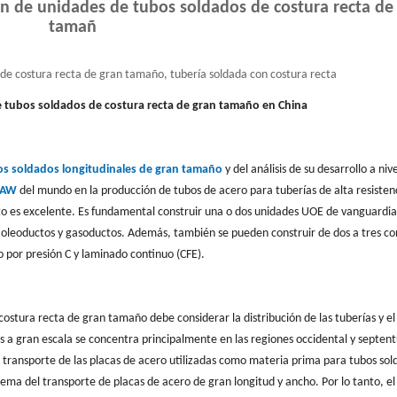
ón de unidades de tubos soldados de costura recta de
tamañ
de costura recta de gran tamaño, tubería soldada con costura recta
e tubos soldados de costura recta de gran tamaño en China
os soldados longitudinales de gran tamaño
y del análisis de su desarrollo a nive
SAW
del mundo en la producción de tubos de acero para tuberías de alta resisten
to es excelente. Es fundamental construir una o dos unidades UOE de vanguardia 
a oleoductos y gasoductos. Además, también se pueden construir de dos a tres co
por presión C y laminado continuo (CFE).
costura recta de gran tamaño debe considerar la distribución de las tuberías y el
s a gran escala se concentra principalmente en las regiones occidental y septent
 transporte de las placas de acero utilizadas como materia prima para tubos sol
lema del transporte de placas de acero de gran longitud y ancho. Por lo tanto, el