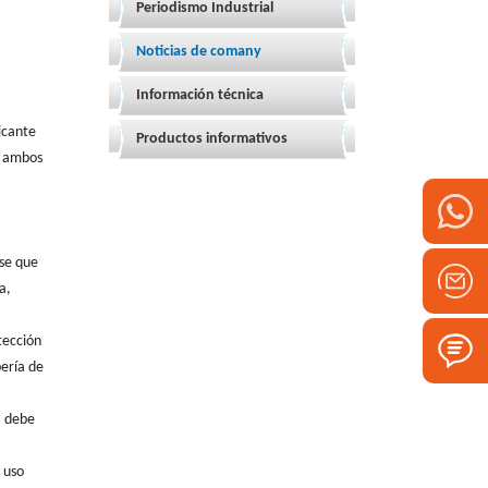
Periodismo Industrial
Noticias de comany
Información técnica
icante
Productos informativos
en ambos
rse que
a,
tección
bería de
, debe
 uso