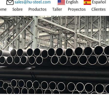
sales@hu-steel.com
English
Español
ome
Sobre
Productos
Taller
Proyectos
Clientes