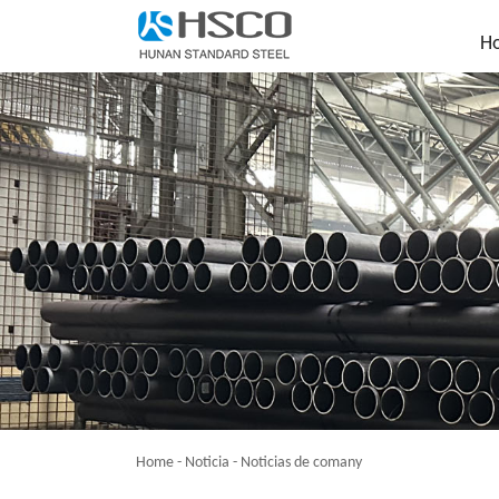
H
Home
-
Noticia
-
Noticias de comany