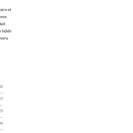
pero el
enos
dad.
 tejido
fuera
02
27
25
04