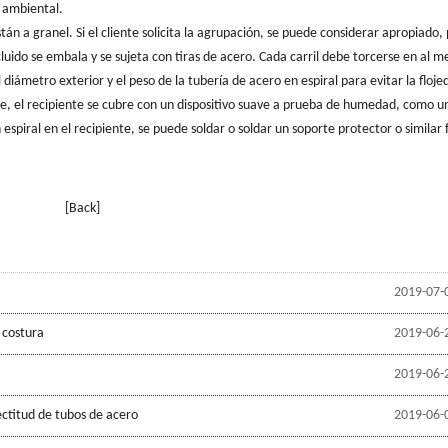
n ambiental.
stán a granel. Si el cliente solicita la agrupación, se puede considerar apropiado, 
ido se embala y se sujeta con tiras de acero. Cada carril debe torcerse en al m
ámetro exterior y el peso de la tubería de acero en espiral para evitar la floje
ente, el recipiente se cubre con un dispositivo suave a prueba de humedad, como un
 espiral en el recipiente, se puede soldar o soldar un soporte protector o similar 
[Back]
2019-07-
 costura
2019-06-
2019-06-
ectitud de tubos de acero
2019-06-