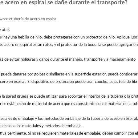
e acero en espiral se dañe durante el transporte?
words:
tubería de acero en espiral
 atar.
si hay una hebilla de hilo, debe protegerse con un protector de hilo. Aplique lubr
 de acero en espiral están rotos, y el protector de la boquilla se puede agregar 
paz de evitar holguras y daños durante el manejo, transporte y almacenamiento
 no pueda dañarse por golpes o similares en la superficie exterior, puede considera
cero en espiral. El dispositivo de protección puede usar caucho, paja, tela de fibr
 la pared gruesa se puede utilizar para soportar el interior de la tubería o la pro
erior está hecho de material de acero que es consistente con el material de la tu
ateriales de embalaje y los métodos de embalaje de la tubería de acero en espiral
 selecciona los materiales y métodos de embalaje.
iva pertinente. Si no se requieren materiales de embalaje, deben cumplir con el