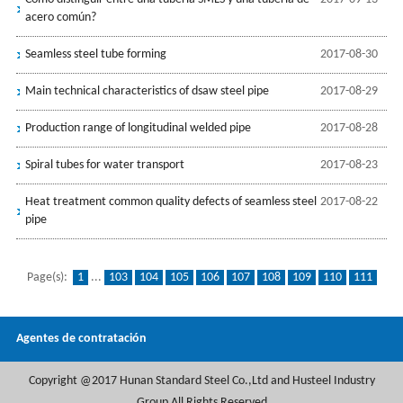
acero común?
Seamless steel tube forming
2017-08-30
Main technical characteristics of dsaw steel pipe
2017-08-29
Production range of longitudinal welded pipe
2017-08-28
Spiral tubes for water transport
2017-08-23
Heat treatment common quality defects of seamless steel
2017-08-22
pipe
Page(s):
1
...
103
104
105
106
107
108
109
110
111
112
113
114
115
116
117
118
119
120
121
...
136
Agentes de contratación
Copyright @2017 Hunan Standard Steel Co.,Ltd and Husteel Industry
Group All Rights Reserved