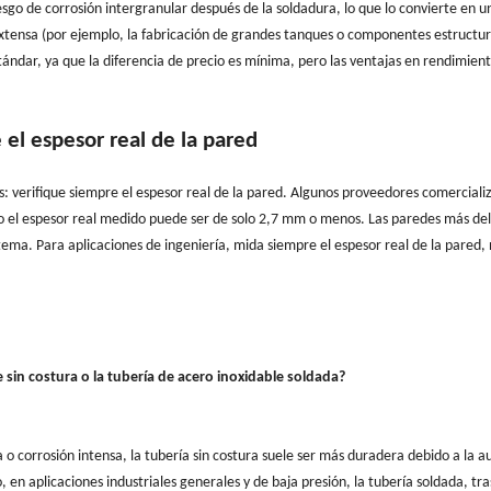
esgo de corrosión intergranular después de la soldadura, lo que lo convierte en u
xtensa (por ejemplo, la fabricación de grandes tanques o componentes estructur
dar, ya que la diferencia de precio es mínima, pero las ventajas en rendimien
e el espesor real de la pared
s: verifique siempre el espesor real de la pared. Algunos proveedores comerciali
o el espesor real medido puede ser de solo 2,7 mm o menos. Las paredes más de
tema. Para aplicaciones de ingeniería, mida siempre el espesor real de la pared, 
 sin costura o la tubería de acero inoxidable soldada?
o corrosión intensa, la tubería sin costura suele ser más duradera debido a la a
 en aplicaciones industriales generales y de baja presión, la tubería soldada, tr