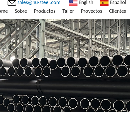
sales@hu-steel.com
English
Español
ome
Sobre
Productos
Taller
Proyectos
Clientes