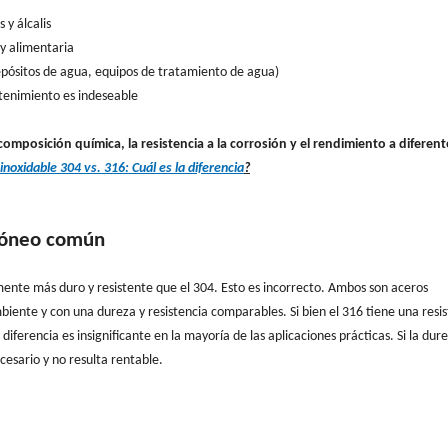
 y álcalis
 y alimentaria
epósitos de agua, equipos de tratamiento de agua)
ntenimiento es indeseable
posición química, la resistencia a la corrosión y el rendimiento a diferent
inoxidable 304 vs. 316: Cuál es la diferencia
?
rróneo común
mente más duro y resistente que el 304. Esto es incorrecto. Ambos son aceros
iente y con una dureza y resistencia comparables. Si bien el 316 tiene una resi
 diferencia es insignificante en la mayoría de las aplicaciones prácticas. Si la dur
ecesario y no resulta rentable.