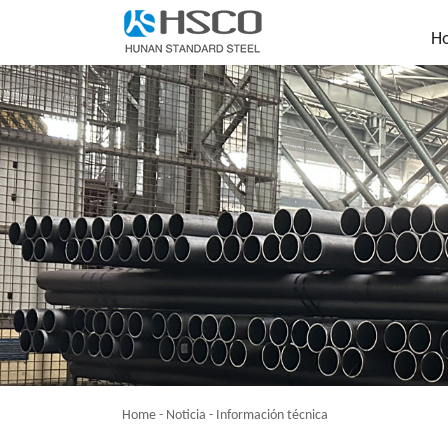
H
Home
-
Noticia
-
Información técnica