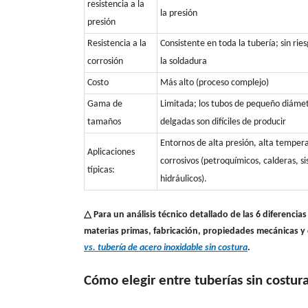
resistencia a la
la presión
presión
Resistencia a la
Consistente en toda la tubería; sin rie
corrosión
la soldadura
Costo
Más alto (proceso complejo)
Gama de
Limitada; los tubos de pequeño diáme
tamaños
delgadas son difíciles de producir
Entornos de alta presión, alta temper
Aplicaciones
corrosivos (petroquímicos, calderas, s
típicas:
hidráulicos).
△ Para un análisis técnico detallado de las 6 diferenci
materias primas, fabricación, propiedades mecánicas y
vs. tubería de acero inoxidable sin costura
.
Cómo elegir entre tuberías sin costur