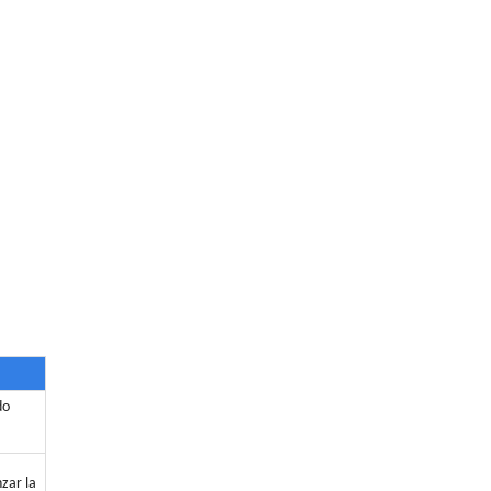
do
zar la