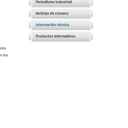
Periodismo Industrial
Noticias de comany
Información técnica
Productos informativos
como
n sus