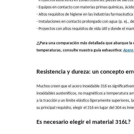
- Proyectos exteriores en zonas costeras, piezas de barcos
-
Equipos en contacto con materias primas químicas, ácidos
-
Altos requisitos de higiene en las industrias farmacéutica
-
Instalaciones en contacto prolongado con agua (p. ej., d
-
Proyectos con altos requisitos de vida útil y donde el ma
△Para una comparación más detallada que abarque la com
temperaturas, consulte nuestra guía exhaustiva:
Acero 
Resistencia y dureza: un concepto e
Muchos creen que el acero inoxidable 316 es significativa
inoxidables austeníticos, no magnéticos a temperatura amb
a la tracción y un límite elástico ligeramente superiores, la
su principal requisito, elegir el 316 en lugar del 304 es inn
Es necesario elegir el material 316L?