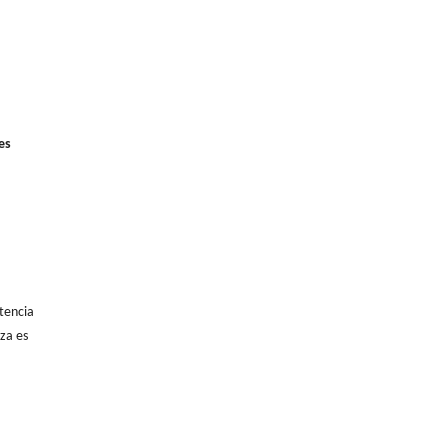
es
stencia
eza es