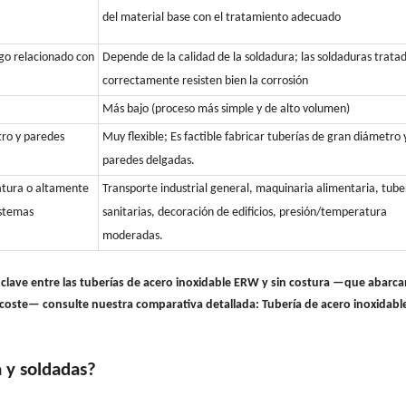
del material base con el tratamiento adecuado
sgo relacionado con
Depende de la calidad de la soldadura; las soldaduras trata
correctamente resisten bien la corrosión
Más bajo (proceso más simple y de alto volumen)
tro y paredes
Muy flexible; Es factible fabricar tuberías de gran diámetro 
paredes delgadas.
atura o altamente
Transporte industrial general, maquinaria alimentaria, tube
istemas
sanitarias, decoración de edificios, presión/temperatura
moderadas.
as clave entre las tuberías de acero inoxidable ERW y sin costura —que abarc
 coste— consulte nuestra comparativa detallada: Tubería de acero inoxidabl
a y soldadas?