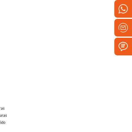
ras
duras
cido