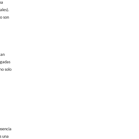
na
ales).
to son
zan
lgadas
no solo
usencia
as una