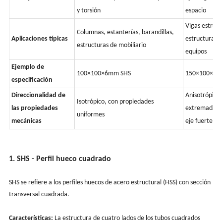
y torsión
espacio
Vigas estruct
Columnas, estanterías, barandillas,
Aplicaciones típicas
estructuras 
estructuras de mobiliario
equipos
Ejemplo de
100×100×6mm SHS
150×100×8m
especificación
Direccionalidad de
Anisotrópico,
Isotrópico, con propiedades
las propiedades
extremadamen
uniformes
mecánicas
eje fuerte
1. SHS - Perfil hueco cuadrado
SHS se refiere a los perfiles huecos de acero estructural (HSS) con sección
transversal cuadrada.
Características:
La estructura de cuatro lados de los tubos cuadrados