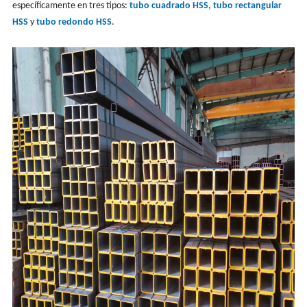
específicamente en tres tipos:
tubo cuadrado HSS
,
tubo rectangular
HSS
y
tubo redondo HSS
.