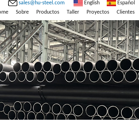
sales@hu-steel.com
English
Español
ome
Sobre
Productos
Taller
Proyectos
Clientes