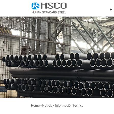
H
Home
-
Noticia
-
Información técnica