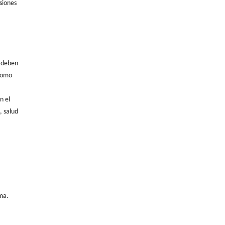
siones
9 deben
(como
n el
, salud
ma.