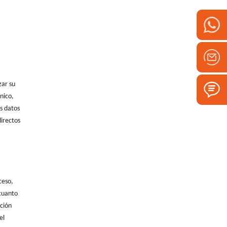
zar su
nico,
os datos
irectos
ceso,
 cuanto
cción
el