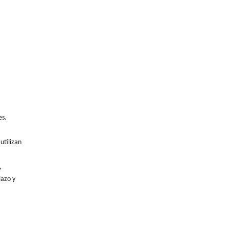
es.
utilizan
,
lazo y