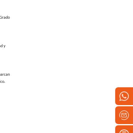
 Grado
ad y
barcan
ico.