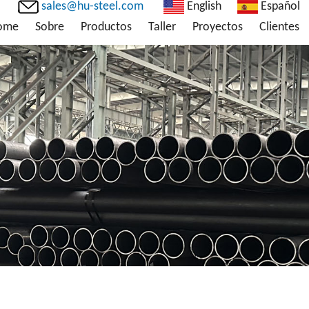
sales@hu-steel.com
English
Español
ome
Sobre
Productos
Taller
Proyectos
Clientes