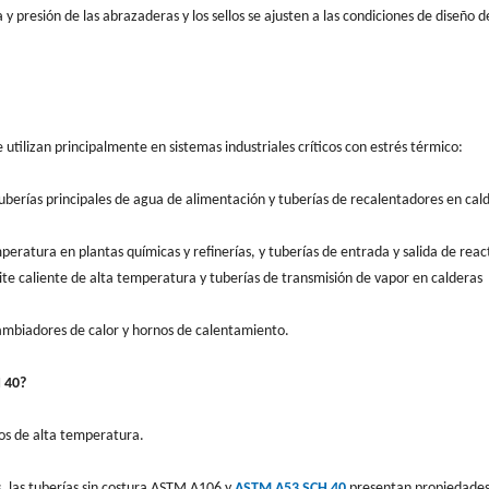
y presión de las abrazaderas y los sellos se ajusten a las condiciones de diseño d
 utilizan principalmente en sistemas industriales críticos con estrés térmico:
tuberías principales de agua de alimentación y tuberías de recalentadores en cal
peratura en plantas químicas y refinerías, y tuberías de entrada y salida de reac
ite caliente de alta temperatura y tuberías de transmisión de vapor en calderas
cambiadores de calor y hornos de calentamiento.
H 40?
os de alta temperatura.
 las tuberías sin costura ASTM A106 y
ASTM A53 SCH 40
presentan propiedade