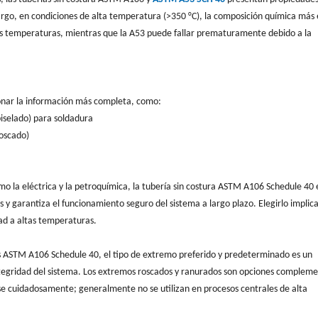
rgo, en condiciones de alta temperatura (>350 °C), la composición química más 
ltas temperaturas, mientras que la A53 puede fallar prematuramente debido a la
ionar la información más completa, como:
iselado) para soldadura
roscado)
o la eléctrica y la petroquímica, la tubería sin costura ASTM A106 Schedule 40 e
 y garantiza el funcionamiento seguro del sistema a largo plazo. Elegirlo implic
dad a altas temperaturas.
as ASTM A106 Schedule 40, el tipo de extremo preferido y predeterminado es un
integridad del sistema. Los extremos roscados y ranurados son opciones compleme
arse cuidadosamente; generalmente no se utilizan en procesos centrales de alta