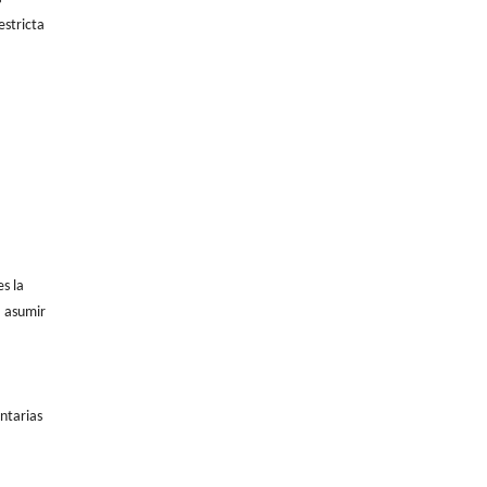
estricta
s la
a asumir
ntarias