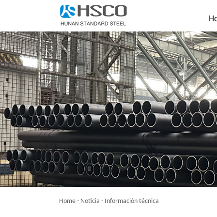
H
Home
-
Noticia
-
Información técnica