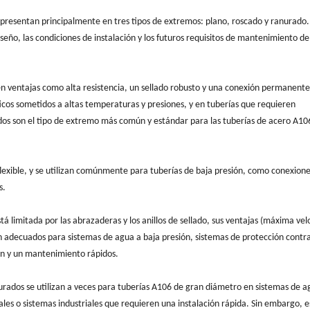
presentan principalmente en tres tipos de extremos: plano, roscado y ranurado.
eño, las condiciones de instalación y los futuros requisitos de mantenimiento de
en ventajas como alta resistencia, un sellado robusto y una conexión permanente
icos sometidos a altas temperaturas y presiones, y en tuberías que requieren
os son el tipo de extremo más común y estándar para las tuberías de acero A10
lexible, y se utilizan comúnmente para tuberías de baja presión, como conexion
s.
tá limitada por las abrazaderas y los anillos de sellado, sus ventajas (máxima vel
en adecuados para sistemas de agua a baja presión, sistemas de protección contr
ión y un mantenimiento rápidos.
urados se utilizan a veces para tuberías A106 de gran diámetro en sistemas de a
les o sistemas industriales que requieren una instalación rápida. Sin embargo, e