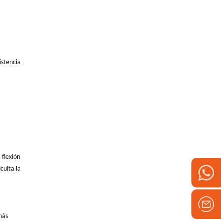
istencia
 flexión
culta la
más