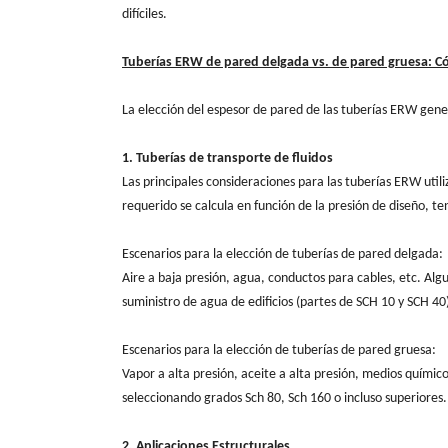
difíciles.
Tuberías ERW de pared delgada vs. de pared gruesa: C
La elección del espesor de pared de las tuberías ERW gen
1. Tuberías de transporte de fluidos
Las principales consideraciones para las tuberías ERW utili
requerido se calcula en función de la presión de diseño, te
Escenarios para la elección de tuberías de pared delgada:
Aire a baja presión, agua, conductos para cables, etc. Alg
suministro de agua de edificios (partes de SCH 10 y SCH 40
Escenarios para la elección de tuberías de pared gruesa:
Vapor a alta presión, aceite a alta presión, medios quími
seleccionando grados Sch 80, Sch 160 o incluso superiores.
2. Aplicaciones Estructurales