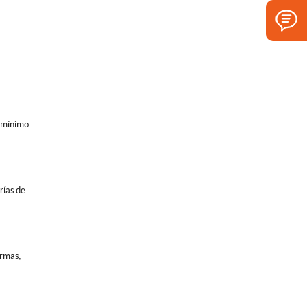
d mínimo
rías de
ormas,