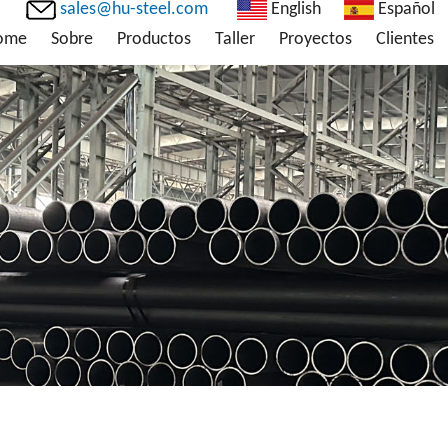
sales@hu-steel.com
English
Español
ome
Sobre
Productos
Taller
Proyectos
Clientes