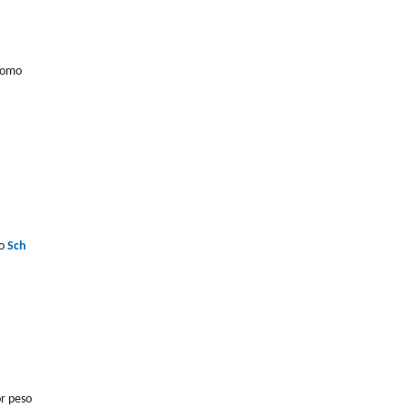
 como
mo
Sch
or peso