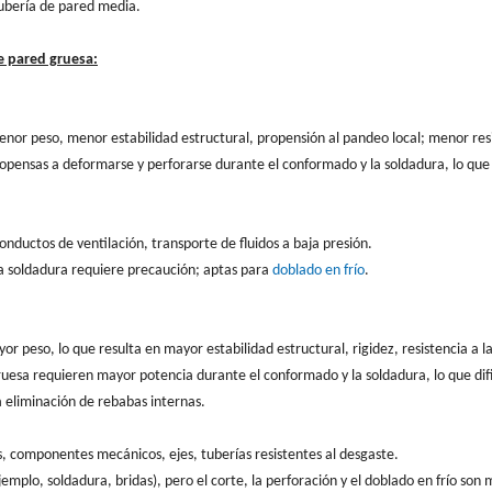
tubería de pared media.
e pared gruesa:
or peso, menor estabilidad estructural, propensión al pandeo local; menor res
propensas a deformarse y perforarse durante el conformado y la soldadura, lo que
conductos de ventilación, transporte de fluidos a baja presión.
a soldadura requiere precaución; aptas para
doblado en frío
.
 peso, lo que resulta en mayor estabilidad estructural, rigidez, resistencia a la
gruesa requieren mayor potencia durante el conformado y la soldadura, lo que difi
la eliminación de rebabas internas.
s, componentes mecánicos, ejes, tuberías resistentes al desgaste.
mplo, soldadura, bridas), pero el corte, la perforación y el doblado en frío son 