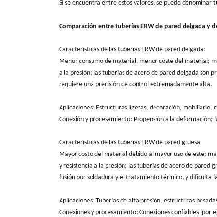
Si se encuentra entre estos valores, se puede denominar 
Comparación entre tuberías ERW de pared delgada y d
Características de las tuberías ERW de pared delgada:
Menor consumo de material, menor coste del material; men
a la presión; las tuberías de acero de pared delgada son 
requiere una precisión de control extremadamente alta.
Aplicaciones: Estructuras ligeras, decoración, mobiliario, 
Conexión y procesamiento: Propensión a la deformación; l
Características de las tuberías ERW de pared gruesa:
Mayor costo del material debido al mayor uso de este; mayor
y resistencia a la presión; las tuberías de acero de pared 
fusión por soldadura y el tratamiento térmico, y dificulta 
Aplicaciones: Tuberías de alta presión, estructuras pesada
Conexiones y procesamiento: Conexiones confiables (por eje