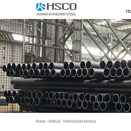
H
Home
-
Noticia
-
Información técnica