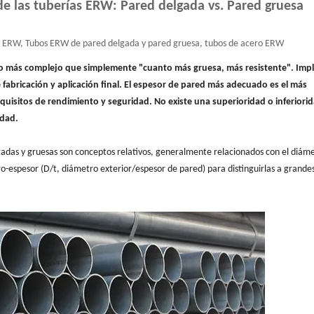
de las tuberías ERW: Pared delgada vs. Pared gruesa
as ERW, Tubos ERW de pared delgada y pared gruesa, tubos de acero ERW
 más complejo que simplemente "cuanto más gruesa, más resistente". Impl
e fabricación y aplicación final. El espesor de pared más adecuado es el más
uisitos de rendimiento y seguridad. No existe una superioridad o inferiori
idad.
lgadas y gruesas son conceptos relativos, generalmente relacionados con el diám
etro-espesor (D/t, diámetro exterior/espesor de pared) para distinguirlas a grande