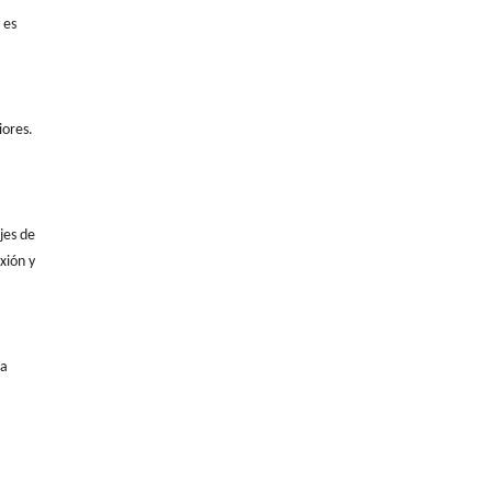
 es
iores.
jes de
xión y
La