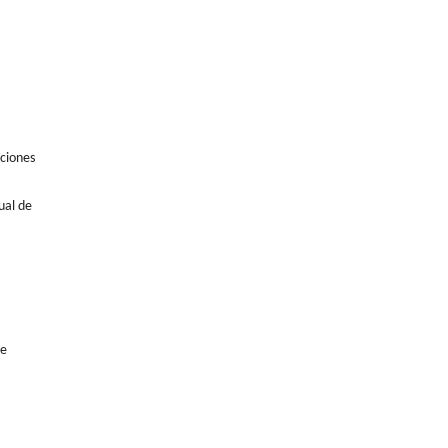
aciones
ual de
de