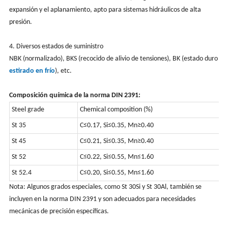
expansión y el aplanamiento, apto para sistemas hidráulicos de alta
presión.
4. Diversos estados de suministro
NBK (normalizado), BKS (recocido de alivio de tensiones), BK (estado duro
estirado en frío
), etc.
Composición química de la norma DIN 2391:
Steel grade
Chemical composition (%)
M
St 35
C≤0.17, Si≤0.35, Mn≥0.40
L
St 45
C≤0.21, Si≤0.35, Mn≥0.40
M
St 52
C≤0.22, Si≤0.55, Mn≤1.60
H
St 52.4
C≤0.20, Si≤0.55, Mn≤1.60
H
Nota: Algunos grados especiales, como St 30Si y St 30Al, también se
incluyen en la norma DIN 2391 y son adecuados para necesidades
mecánicas de precisión específicas.