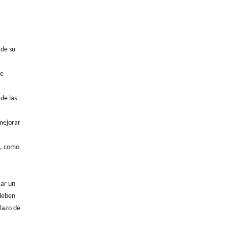
 de su
de
de las
 mejorar
d, como
zar un
 deben
plazo de