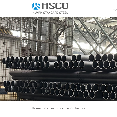
H
Home
-
Noticia
-
Información técnica