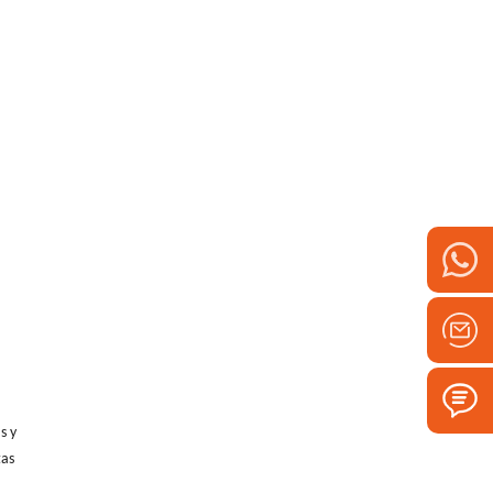
s y
tas