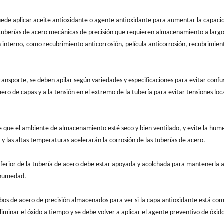
puede aplicar aceite antioxidante o agente antioxidante para aumentar la capaci
 tuberías de acero mecánicas de precisión que requieren almacenamiento a largo
 interno, como recubrimiento anticorrosión, película anticorrosión, recubrimien
nsporte, se deben apilar según variedades y especificaciones para evitar confu
ro de capas y a la tensión en el extremo de la tubería para evitar tensiones loc
de que el ambiente de almacenamiento esté seco y bien ventilado, y evite la hum
 las altas temperaturas acelerarán la corrosión de las tuberías de acero.
 inferior de la tubería de acero debe estar apoyada y acolchada para mantenerla a
a humedad.
ubos de acero de precisión almacenados para ver si la capa antioxidante está com
eliminar el óxido a tiempo y se debe volver a aplicar el agente preventivo de óxid