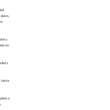
dad
 plazo,
to
sión y
ales en
edad y
 cierta
pleta y
o.