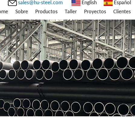
sales@hu-steel.com
English
Español
ome
Sobre
Productos
Taller
Proyectos
Clientes