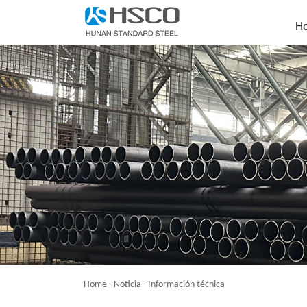
H
Home
-
Noticia
-
Información técnica