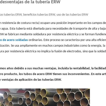
 desventajas de la tubería ERW
las tuberías ERW, beneficios tuberías ERW, uso de las tuberías ERW
 resistencia de costura recta) ocupan una posición importante en los campos de
e agua. Esta tubería está diseñada para necesidades de transporte de alta y baja
ERW se fabrican mediante soldadura por resistencia eléctrica y se forman fundien
as de acero soldadas
ordinarias. Este proceso se caracteriza por una alta eficien
tización. Se usa ampliamente en muchos campos industriales como la energía, la
dura por resistencia eléctrica no implica la fusión de electrodos, sino que la solda
os años debido a sus muchas ventajas, incluida la rentabilidad, la facilida
tro producto, los tubos de acero ERW tienen sus inconvenientes. En este art
y ventajas de aplicación de las tuberías ERW.