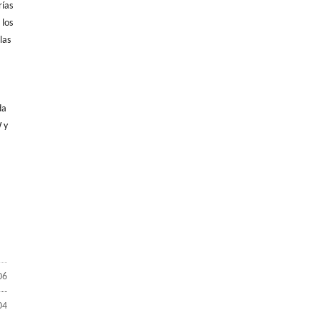
rías
 los
las
da
 y
06
04