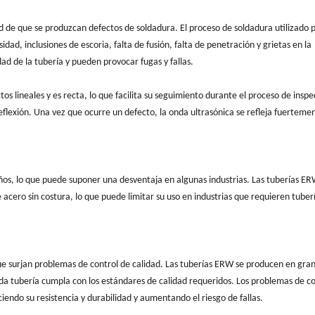
ad de que se produzcan defectos de soldadura. El proceso de soldadura utilizado 
ad, inclusiones de escoria, falta de fusión, falta de penetración y grietas en la
dad de la tubería y pueden provocar fugas y fallas.
s lineales y es recta, lo que facilita su seguimiento durante el proceso de inspe
lexión. Una vez que ocurre un defecto, la onda ultrasónica se refleja fuertemen
s, lo que puede suponer una desventaja en algunas industrias. Las tuberías E
acero sin costura, lo que puede limitar su uso en industrias que requieren tuber
que surjan problemas de control de calidad. Las tuberías ERW se producen en gra
da tubería cumpla con los estándares de calidad requeridos. Los problemas de co
iendo su resistencia y durabilidad y aumentando el riesgo de fallas.