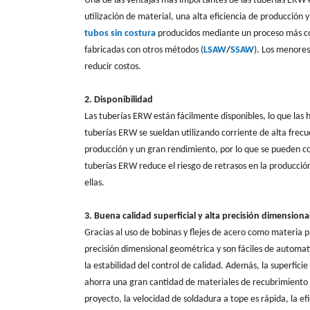
Una de las ventajas más importantes de las tuberías ERW 
utilización de material, una alta eficiencia de producción
tubos sin costura
producidos mediante un proceso más co
fabricadas con otros métodos (
LSAW
/
SSAW
). Los menores
reducir costos.
2. Disponibilidad
Las tuberías ERW están fácilmente disponibles, lo que las 
tuberías ERW se sueldan utilizando corriente de alta frecu
producción y un gran rendimiento, por lo que se pueden c
tuberías ERW reduce el riesgo de retrasos en la producció
ellas.
3. Buena calidad superficial y alta precisión dimensiona
Gracias al uso de bobinas y flejes de acero como materia 
precisión dimensional geométrica y son fáciles de automati
la estabilidad del control de calidad. Además, la superfici
ahorra una gran cantidad de materiales de recubrimiento y e
proyecto, la velocidad de soldadura a tope es rápida, la efi