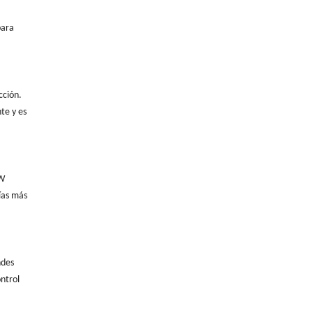
para
cción.
te y es
RW
ías más
ndes
ntrol