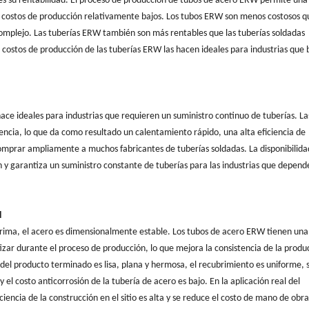
es su rentabilidad. El proceso de producción de tubos de acero ERW permite una
 y costos de producción relativamente bajos. Los tubos ERW son menos costosos q
mplejo. Las tuberías ERW también son más rentables que las tuberías soldadas
 costos de producción de las tuberías ERW las hacen ideales para industrias que
hace ideales para industrias que requieren un suministro continuo de tuberías. La
encia, lo que da como resultado un calentamiento rápido, una alta eficiencia de
omprar ampliamente a muchos fabricantes de tuberías soldadas. La disponibilida
n y garantiza un suministro constante de tuberías para las industrias que depend
l
prima, el acero es dimensionalmente estable. Los tubos de acero ERW tienen una
zar durante el proceso de producción, lo que mejora la consistencia de la produ
e del producto terminado es lisa, plana y hermosa, el recubrimiento es uniforme, 
l costo anticorrosión de la tubería de acero es bajo. En la aplicación real del
ciencia de la construcción en el sitio es alta y se reduce el costo de mano de obra