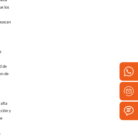
 alta
ue los
 buscan
s
d de
en de
 alta
cción y
se
.