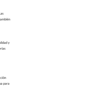
Las
 también
lidad y
rías
cción
gua para