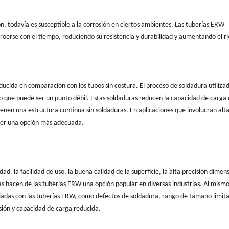
n, todavía es susceptible a la corrosión en ciertos ambientes. Las tuberías ERW
oerse con el tiempo, reduciendo su resistencia y durabilidad y aumentando el r
cida en comparación con los tubos sin costura. El proceso de soldadura utiliza
 lo que puede ser un punto débil. Estas soldaduras reducen la capacidad de carga 
ienen una estructura continua sin soldaduras. En aplicaciones que involucran alt
 ser una opción más adecuada.
ad, la facilidad de uso, la buena calidad de la superficie, la alta precisión dimens
tajas hacen de las tuberías ERW una opción popular en diversas industrias. Al mism
iadas con las tuberías ERW, como defectos de soldadura, rango de tamaño limit
osión y capacidad de carga reducida.