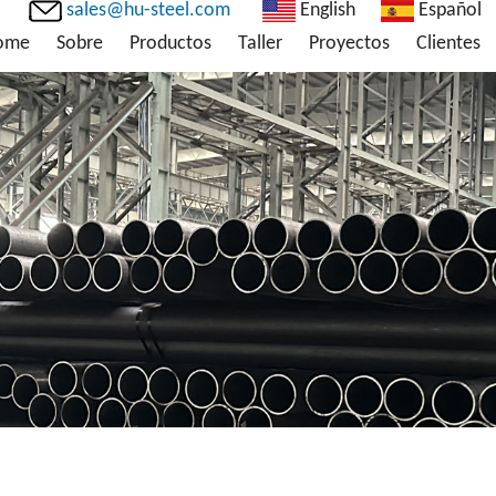
sales@hu-steel.com
English
Español
ome
Sobre
Productos
Taller
Proyectos
Clientes