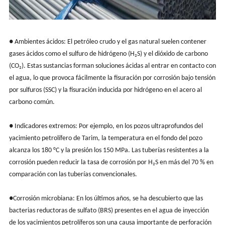
● Ambientes ácidos: El petróleo crudo y el gas natural suelen contener
gases ácidos como el sulfuro de hidrógeno (H₂S) y el dióxido de carbono
(CO₂). Estas sustancias forman soluciones ácidas al entrar en contacto con
el agua, lo que provoca fácilmente la fisuración por corrosión bajo tensión
por sulfuros (SSC) y la fisuración inducida por hidrógeno en el acero al
carbono común.
● Indicadores extremos: Por ejemplo, en los pozos ultraprofundos del
yacimiento petrolífero de Tarim, la temperatura en el fondo del pozo
alcanza los 180 °C y la presión los 150 MPa. Las tuberías resistentes a la
corrosión pueden reducir la tasa de corrosión por H₂S en más del 70 % en
comparación con las tuberías convencionales.
●Corrosión microbiana: En los últimos años, se ha descubierto que las
bacterias reductoras de sulfato (BRS) presentes en el agua de inyección
de los yacimientos petrolíferos son una causa importante de perforación