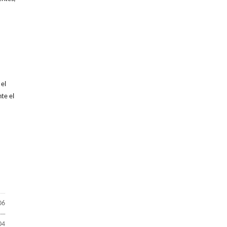
 el
nte el
06
04