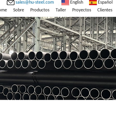
sales@hu-steel.com
English
Español
ome
Sobre
Productos
Taller
Proyectos
Clientes