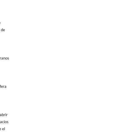
e
 de
granos
fera
abrir
pacios
e el