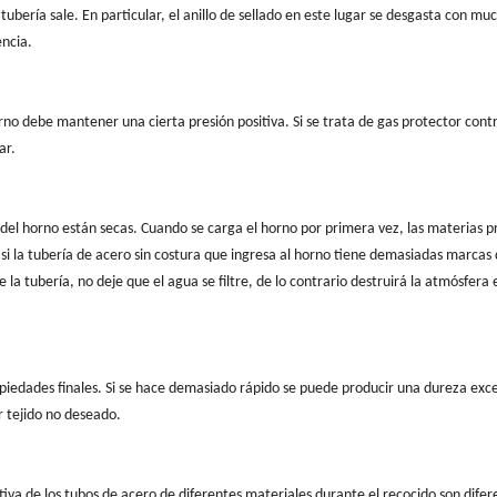
 tubería sale. En particular, el anillo de sellado en este lugar se desgasta con mu
encia.
orno debe mantener una cierta presión positiva. Si se trata de gas protector cont
ar.
 del horno están secas. Cuando se carga el horno por primera vez, las materias p
, si la tubería de acero sin costura que ingresa al horno tiene demasiadas marcas
la tubería, no deje que el agua se filtre, de lo contrario destruirá la atmósfera 
opiedades finales. Si se hace demasiado rápido se puede producir una dureza exce
r tejido no deseado.
iva de los tubos de acero de diferentes materiales durante el recocido son difer