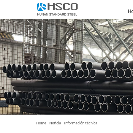
H
Home
-
Noticia
-
Información técnica