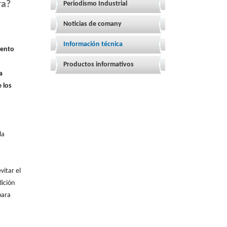
ra?
Periodismo Industrial
Noticias de comany
Información técnica
iento
Productos informativos
a
 los
la
vitar el
dición
para