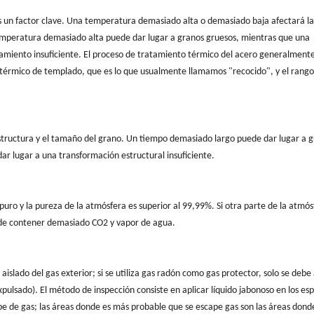
s un factor clave. Una temperatura demasiado alta o demasiado baja afectará la
temperatura demasiado alta puede dar lugar a granos gruesos, mientras que una
miento insuficiente. El proceso de tratamiento térmico del acero generalment
térmico de templado, que es lo que usualmente llamamos "recocido", y el rango
estructura y el tamaño del grano. Un tiempo demasiado largo puede dar lugar a 
r lugar a una transformación estructural insuficiente.
uro y la pureza de la atmósfera es superior al 99,99%. Si otra parte de la atmós
ede contener demasiado CO2 y vapor de agua.
aislado del gas exterior; si se utiliza gas radón como gas protector, solo se debe 
pulsado). El método de inspección consiste en aplicar líquido jabonoso en los es
ape de gas; las áreas donde es más probable que se escape gas son las áreas dond