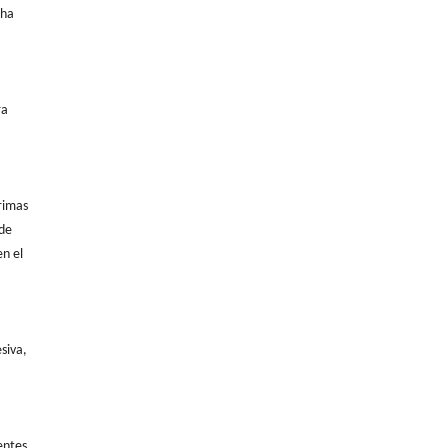
cha
ra
rimas
 de
en el
siva,
entes,