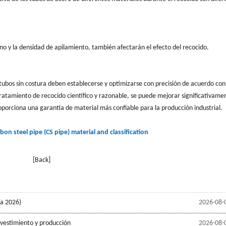
o y la densidad de apilamiento, también afectarán el efecto del recocido.
tubos sin costura deben establecerse y optimizarse con precisión de acuerdo con
 tratamiento de recocido científico y razonable, se puede mejorar significativame
roporciona una garantía de material más confiable para la producción industrial.
bon steel pipe (CS pipe) material and classification
[Back]
ía 2026)
2026-08-
evestimiento y producción
2026-08-