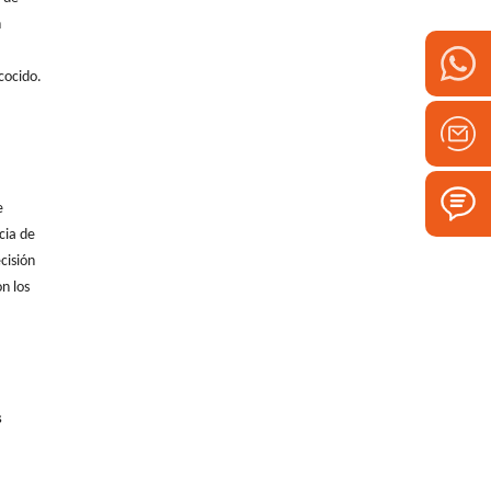
n
cocido.
e
cia de
cisión
n los
s