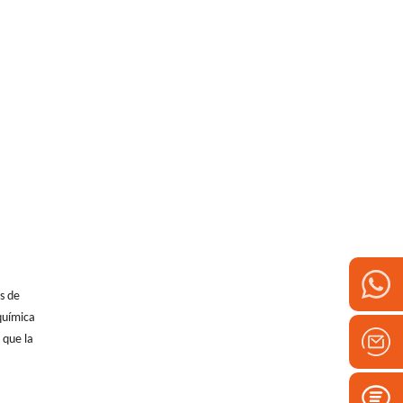
s de
oquímica
 que la