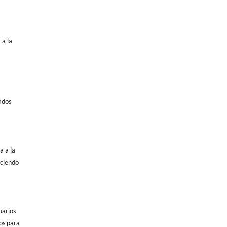
 a la
ados
a a la
uciendo
uarios
os para