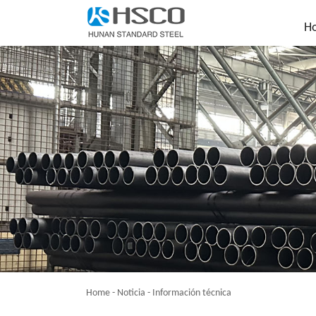
H
Home
-
Noticia
-
Información técnica