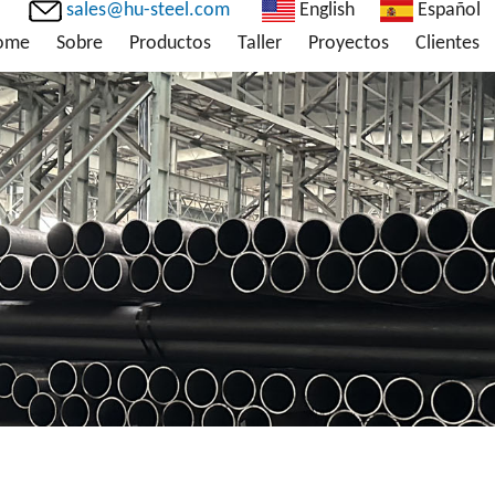
sales@hu-steel.com
English
Español
ome
Sobre
Productos
Taller
Proyectos
Clientes