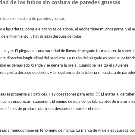
idad de los tubos sin costura de paredes gruesas
s:
tubos sin costura de paredes gruesas
nso a las grietas, porque el tocho es de adobe, el adobe tiene muchos poros, y el 
o de enfriamiento, y hay grietas después de rodar.
de plegar. El plegado es una variedad de líneas de plegado formadas en la superfi
 la dirección longitudinal del producto. La razón del plegado es porque los fabri
esión es demasiado grande y se genera la oreja. Cuando se realiza el siguiente
e agrieta después de doblar, y la resistencia de la tubería sin costura de parede
uesas es propensa a cicatrices. Hay dos razones para esto: ①El material de tuberí
 muchas impurezas. Equipment El equipo de guía de los fabricantes de materiales
son fáciles de producir cicatrices después de morder el rollo.
ruesas a menudo tiene un fenómeno de marca. La marca de viruela es causada por