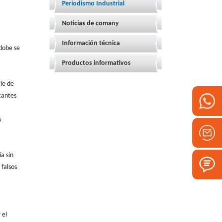
Periodismo Industrial
Noticias de comany
Información técnica
adobe se
Productos informativos
cie de
cantes
s
a sin
 falsos
 el