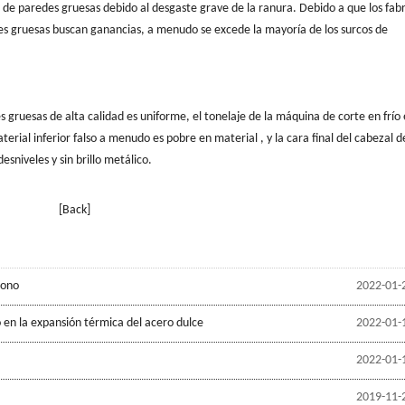
ra de paredes gruesas debido al desgaste grave de la ranura. Debido a que los fab
des gruesas buscan ganancias, a menudo se excede la mayoría de los surcos de
 gruesas de alta calidad es uniforme, el tonelaje de la máquina de corte en frío 
aterial inferior falso a menudo es pobre en material , y la cara final del cabezal d
sniveles y sin brillo metálico.
[Back]
bono
2022-01-
 en la expansión térmica del acero dulce
2022-01-
2022-01-
2019-11-