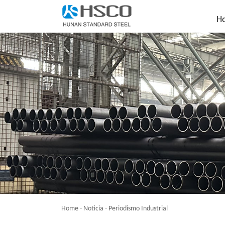
H
Home
-
Noticia
-
Periodismo Industrial