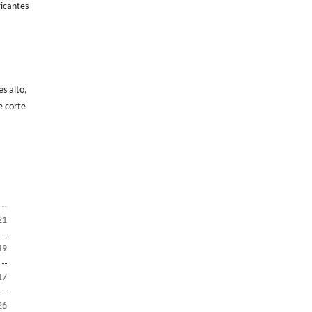
ricantes
es alto,
e corte
21
19
17
26