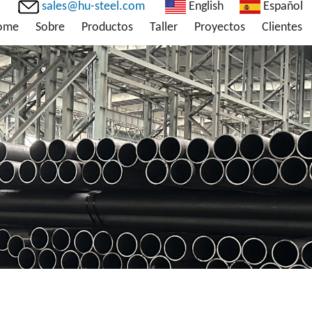
sales@hu-steel.com
English
Español
ome
Sobre
Productos
Taller
Proyectos
Clientes