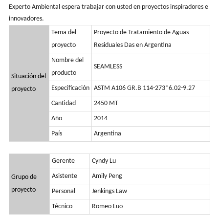
Experto Ambiental espera trabajar con usted en proyectos inspiradores e
innovadores.
Tema del
Proyecto de Tratamiento de Aguas
proyecto
Residuales Das en Argentina
Nombre del
SEAMLESS
producto
Situación del
Especificación
ASTM A106 GR.B 114-273*6.02-9.27
proyecto
Cantidad
2450 MT
Año
2014
País
Argentina
Gerente
Cyndy Lu
Asistente
Amily Peng
Grupo de
proyecto
Personal
Jenkings Law
Técnico
Romeo Luo