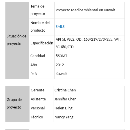
Tema del
Proyecto Medioambiental en Kuwait
proyecto
Nombre del
SMLS
producto
Situación del
API 5L PSL2, OD: 168/219/273/355, WT:
Especificación
proyecto
SCH80,STD
Cantidad
850MT
Año
2012
País
Kuwait
Gerente
Cristina Chen
Asistente
Jennifer Chen
Grupo de
proyecto
Personal
Helen Ding
Técnico
Nancy Yang