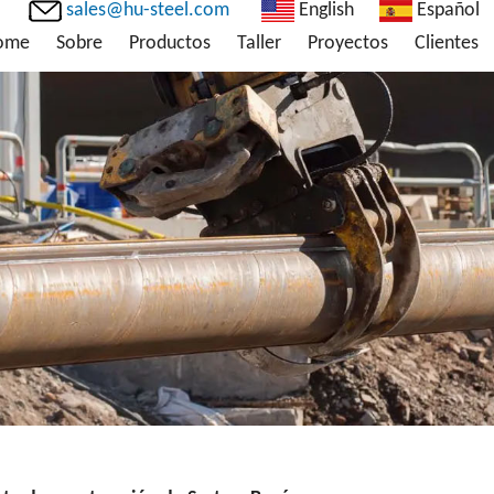
sales@hu-steel.com
English
Español
ome
Sobre
Productos
Taller
Proyectos
Clientes