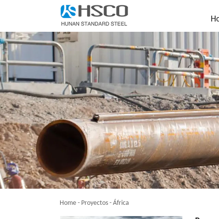
H
Home
-
Proyectos
-
África