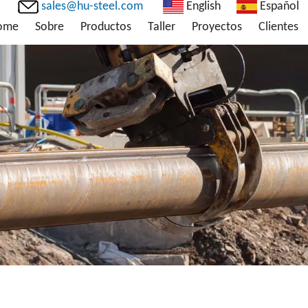
sales@hu-steel.com
English
Español
ome
Sobre
Productos
Taller
Proyectos
Clientes