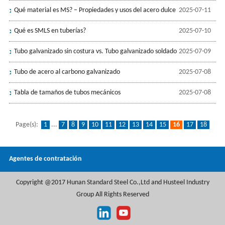
Qué material es MS? – Propiedades y usos del acero dulce
2025-07-11
Qué es SMLS en tuberías?
2025-07-10
Tubo galvanizado sin costura vs. Tubo galvanizado soldado
2025-07-09
Tubo de acero al carbono galvanizado
2025-07-08
Tabla de tamaños de tubos mecánicos
2025-07-08
Page(s):
1
...
7
8
9
10
11
12
13
14
15
16
17
18
19
20
21
22
23
24
25
...
136
Agentes de contratación
Copyright @2017 Hunan Standard Steel Co.,Ltd and Husteel Industry
Group All Rights Reserved