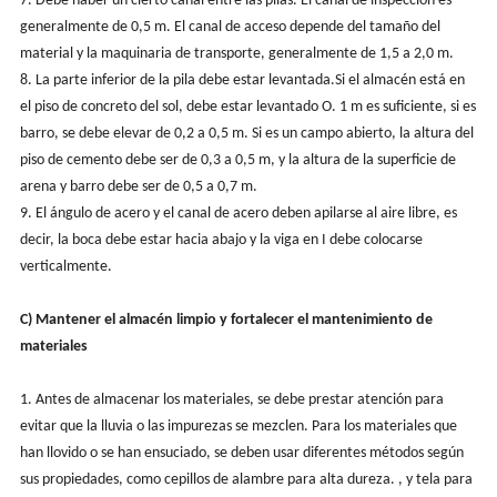
7. Debe haber un cierto canal entre las pilas. El canal de inspección es
generalmente de 0,5 m. El canal de acceso depende del tamaño del
material y la maquinaria de transporte, generalmente de 1,5 a 2,0 m.
8. La parte inferior de la pila debe estar levantada.Si el almacén está en
el piso de concreto del sol, debe estar levantado O. 1 m es suficiente, si es
barro, se debe elevar de 0,2 a 0,5 m. Si es un campo abierto, la altura del
piso de cemento debe ser de 0,3 a 0,5 m, y la altura de la superficie de
arena y barro debe ser de 0,5 a 0,7 m.
9. El ángulo de acero y el canal de acero deben apilarse al aire libre, es
decir, la boca debe estar hacia abajo y la viga en I debe colocarse
verticalmente.
C) Mantener el almacén limpio y fortalecer el mantenimiento de
materiales
1. Antes de almacenar los materiales, se debe prestar atención para
evitar que la lluvia o las impurezas se mezclen. Para los materiales que
han llovido o se han ensuciado, se deben usar diferentes métodos según
sus propiedades, como cepillos de alambre para alta dureza. , y tela para