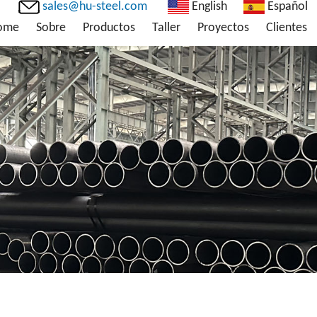
sales@hu-steel.com
English
Español
ome
Sobre
Productos
Taller
Proyectos
Clientes