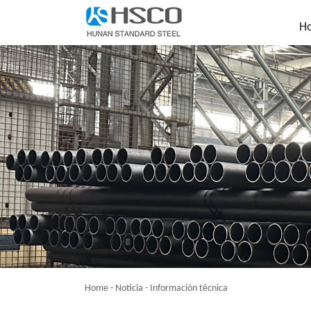
H
Home
-
Noticia
-
Información técnica