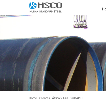
H
Home
-
Clientes
-
África y Asia
-
SUDAPET